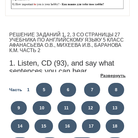
РЕШЕНИЕ ЗАДАНИЙ 1, 2, 3 СО СТРАНИЦЫ 27
УЧЕБНИКА ПО АНГЛИЙСКОМУ ЯЗЫКУ 5 КЛАСС
АФАНАСЬЕВА О.В., МИХЕЕВА И.В., БАРАНОВА
К.М. ЧАСТЬ 2
1. Listen, CD (93), and say what
sentences you can hear.
Развернуть
2. Read the words and word
Часть 1
5
6
7
8
combinations.
3. Complete the sentences.
9
10
11
12
13
to (2), in (2), at (3), by
14
15
16
17
18