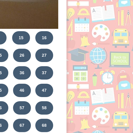
4
15
16
5
26
27
5
36
37
5
46
47
6
57
58
6
67
68