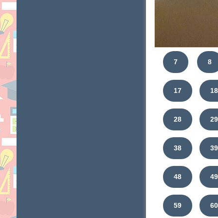
7
8
17
1
28
2
38
3
48
4
59
6