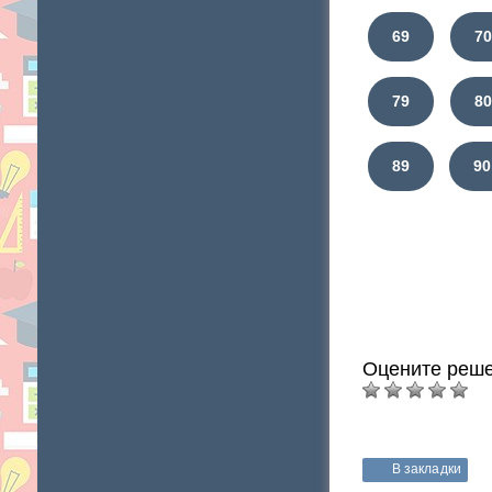
69
7
79
8
89
90
Оцените реше
В закладки