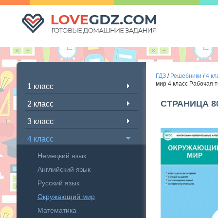
ГДЗ
/
Решебники
/
4 кл
мир 4 класс Рабочая 
1 класс
СТРАНИЦА 8
2 класс
3 класс
4 класс
Немецкий язык
Английский язык
Русский язык
Окружающий мир
Математика