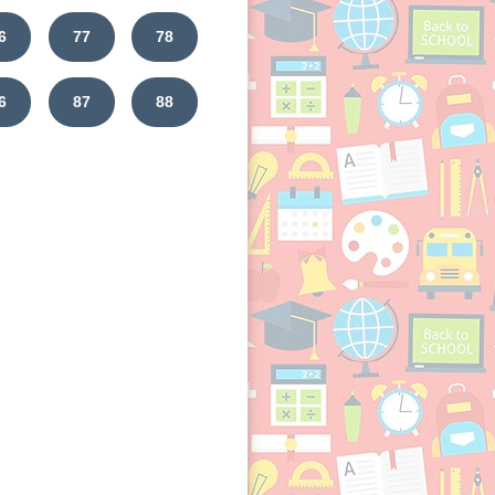
6
77
78
6
87
88