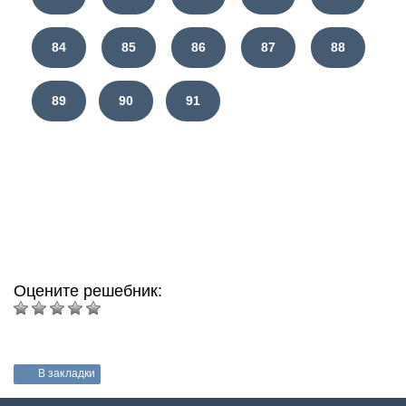
84
85
86
87
88
89
90
91
Оцените решебник:
В закладки