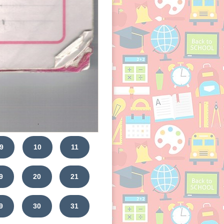
9
10
11
9
20
21
9
30
31