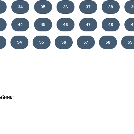
3
34
35
36
37
38
3
3
44
45
46
47
48
4
54
55
56
57
58
59
бник: