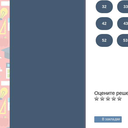
32
3
42
4
52
53
Оцените реше
В закладки