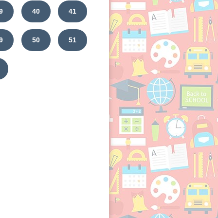
9
40
41
9
50
51