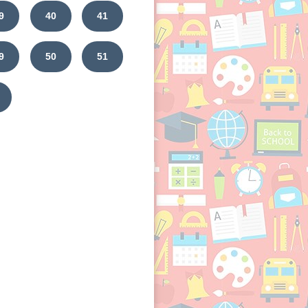
9
40
41
9
50
51