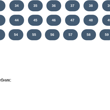
3
34
35
36
37
38
3
3
44
45
46
47
48
4
54
55
56
57
58
59
бник: