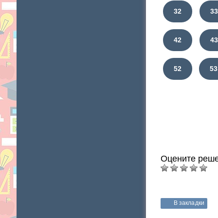
32
3
42
4
52
53
Оцените реше
В закладки