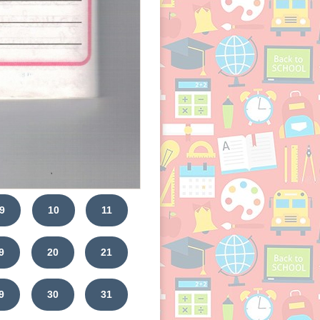
9
10
11
9
20
21
9
30
31