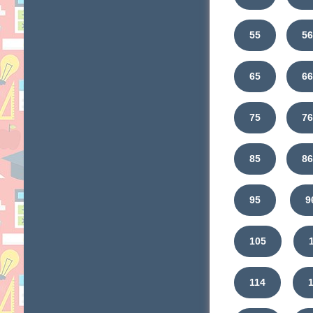
55
5
65
6
75
7
85
8
95
9
105
114