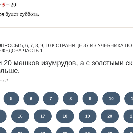
РОСЫ 5, 6, 7, 8, 9, 10 К СТРАНИЦЕ 37 ИЗ УЧЕБНИКА 
ЕФЕДОВА ЧАСТЬ 1
и 20 мешков изумрудов, а с золотыми с
ольше.
ков?
сумму.
5
6
7
8
9
10
тр каждой фигуры равен 47 см.
5
16
17
18
19
20
2
 стороны.
их рисунках изображено число двадцать