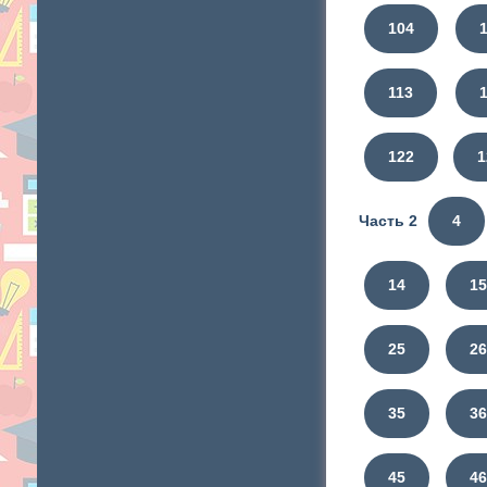
104
113
122
1
Часть 2
4
14
1
25
2
35
3
45
4