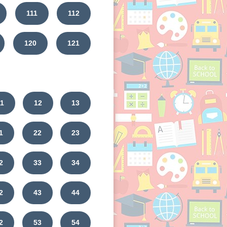
111
112
120
121
11
12
13
1
22
23
2
33
34
2
43
44
2
53
54