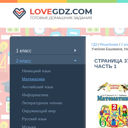
ГДЗ
/
Решебники
/
2 кл
Учебник Башмаков, Н
1 класс
СТРАНИЦА 3
2 класс
ЧАСТЬ 1
Немецкий язык
Математика
Английский язык
Информатика
Литературное чтение
Окружающий мир
Русский язык
Музыка