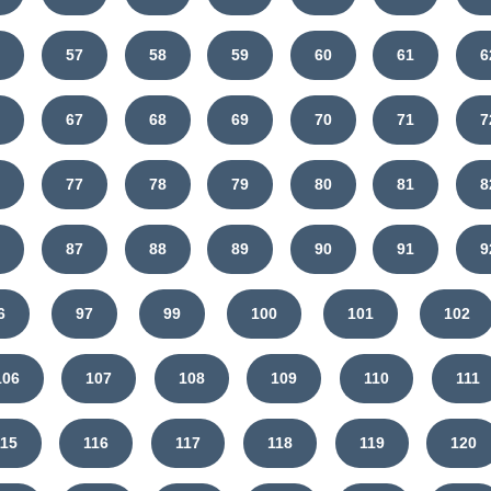
6
57
58
59
60
61
6
6
67
68
69
70
71
7
6
77
78
79
80
81
8
6
87
88
89
90
91
9
6
97
99
100
101
102
106
107
108
109
110
111
115
116
117
118
119
120