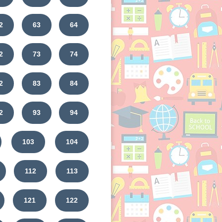
2
63
64
2
73
74
2
83
84
2
93
94
103
104
112
113
121
122