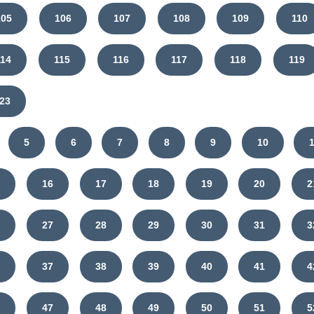
105
106
107
108
109
110
114
115
116
117
118
119
23
5
6
7
8
9
10
5
16
17
18
19
20
2
6
27
28
29
30
31
3
6
37
38
39
40
41
4
6
47
48
49
50
51
5