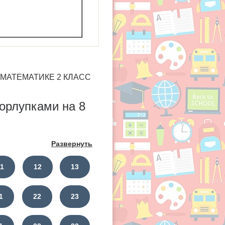
ПО МАТЕМАТИКЕ 2 КЛАСС
корлупками на 8
Развернуть
11
12
13
1
22
23
?