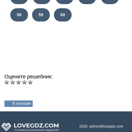
58
59
60
Оцените решебник:
В закладки
2026. admin@lovegdz.com