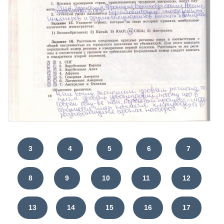
3
4
5
6
7
8
9
10
11
12
13
14
15
16
17