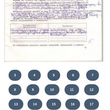
3
4
5
6
7
8
9
10
11
12
13
14
15
16
17