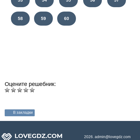
58
59
60
Оцените решебник:
В закладки
2026. admin@lovegdz.com