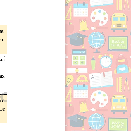
е.
ю.
ма́
ая
и.
те