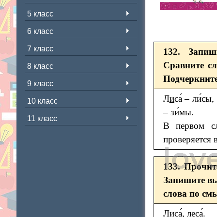
5 класс
6 класс
7 класс
132. Запиш
Сравните с
8 класс
Подчеркните
9 класс
Л
и
са́ – ли́сы,
10 класс
– зи́мы.
11 класс
В первом сл
проверяется 
133. Прочит
Запишите вы
слова по см
Лиса́, леса́.