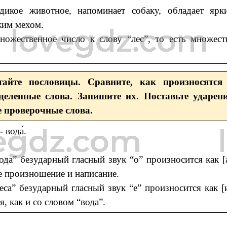
икое животное, напоминает собаку, обладает ярк
им мехом.
ожественное число к слову “лес”, то есть множест
тайте пословицы. Сравните, как произносятся
еленные слова. Запишите их. Поставьте ударени
 проверочные слова.
- вода́.
вода” безударный гласный звук “о” произносится как [а
ое произношение и написание.
леса” безударный гласный звук “е” произносится как [и
я, как и со словом “вода”.