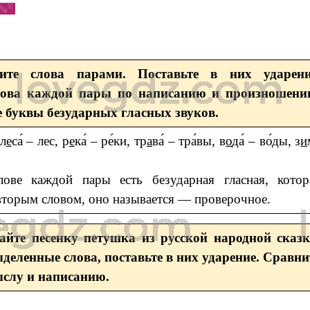
ите слова парами. Поставьте в них ударени
лова каждой пары по написанию и произношени
 буквы безударных гласных звуков.
 л
е
са́ – лес, р
е
ка́ – ре́ки, тр
а
ва́ – тра́вы, в
о
да́ – во́ды, з
и
ове каждой пары есть безударная гласная, котор
вторым словом, оно называется — проверочное.
айте песенку петушка из русской народной сказк
деленные слова, поставьте в них ударение. Сравни
ыслу и написанию.