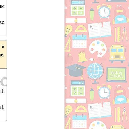
им
во
 и
е.
],
],