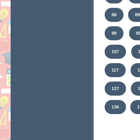
88
8
98
9
107
117
1
127
136
1