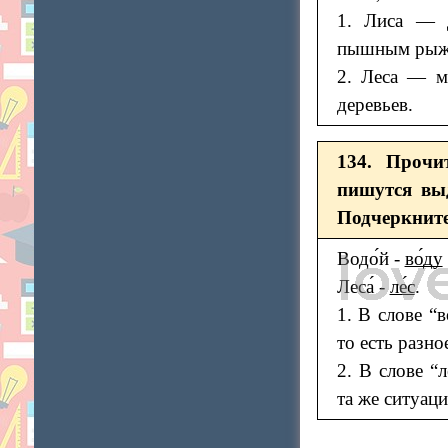
1. Лиса — д
пышным рыж
2. Леса — мн
деревьев.
134. Прочи
пишутся выд
Подчеркните
Водо́й -
во́ду
Леса́ -
ле́с
.
1. В слове “
то есть разн
2. В слове “
та же ситуаци