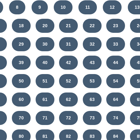
8
9
10
11
12
13
7
18
20
21
22
23
2
8
29
30
31
32
33
3
8
39
40
42
43
44
4
9
50
51
52
53
54
5
9
60
61
62
63
64
6
9
70
71
72
73
74
7
9
80
81
82
83
84
8