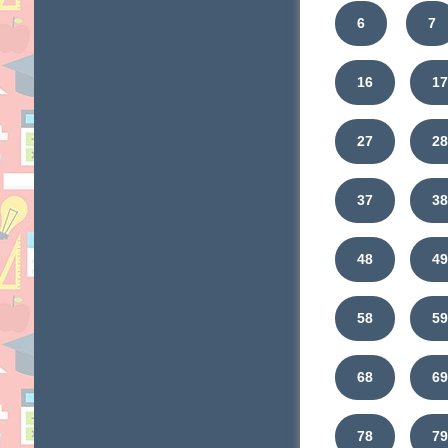
6
7
16
1
27
2
37
3
48
4
58
5
68
6
78
7