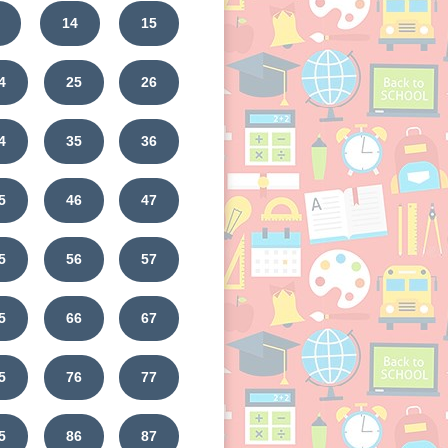
14
15
4
25
26
4
35
36
5
46
47
5
56
57
5
66
67
5
76
77
5
86
87