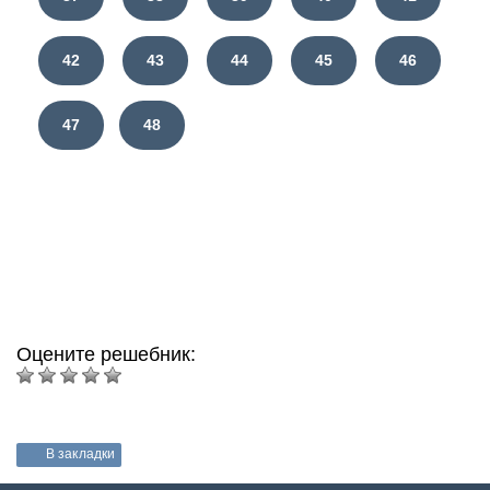
42
43
44
45
46
47
48
Оцените решебник:
В закладки