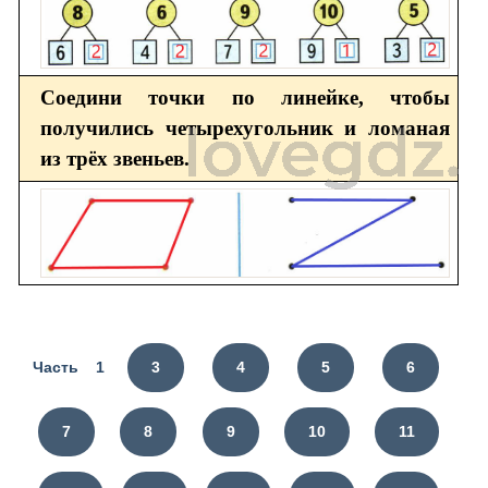
Соедини точки по линейке, чтобы
получились четырехугольник и ломаная
из трёх звеньев.
Часть 1
3
4
5
6
7
8
9
10
11