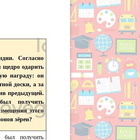
дии. Согласно
л щедро одарить
ную награду: он
ной доски, а за
тив предыдущей.
 был получить
змещения этого
онов зёрен?
н был получить