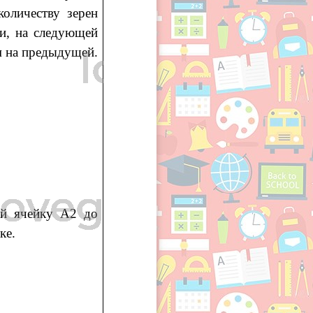
количеству зерен
и, на следующей
м на предыдущей.
ай ячейку А2 до
ке.