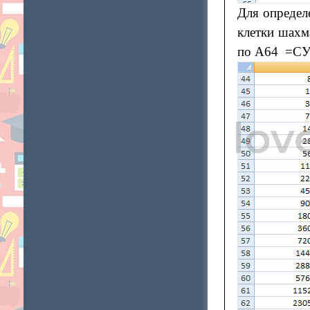
Для определ
клетки шахм
по А64 =СУ