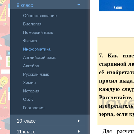
9 класс
Обществознание
Биология
Немецкий язык
Физика
Информатика
7. Как изв
Английский язык
старинной ле
Алгебра
её изобрета
Русский язык
просил выдат
Химия
каждую след
История
Рассчитайт
ОБЖ
изобретател
География
зерна, если 
10 класс
Для расчет
11 класс