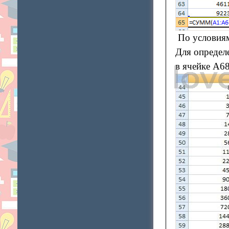
По условиям
Для определ
в ячейке А6