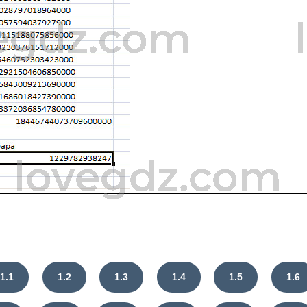
1.1
1.2
1.3
1.4
1.5
1.6