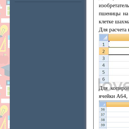
изобретател
пшеницы на 
клетке шахм
Для расчета
Для копиро
ячейки А64, 