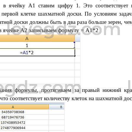
ь в ячейку А1 ставим цифру 1. Это соответствует 
первой клетке шахматной доски. По условиям задач
атной доски должны быть в два раза больше зерен, че
 в ячейке А2 записываем формулу = А1*2
вания формулы, протягиваем за правый нижний кр
что соответствует количеству клеток на шахматной дос