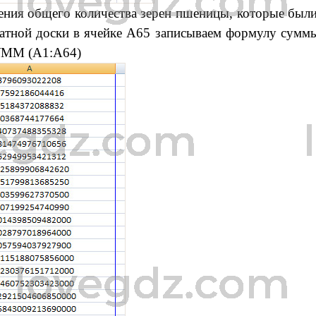
ения общего количества зерен пшеницы, которые был
атной доски в ячейке А65 записываем формулу суммы
ММ (А1:А64)