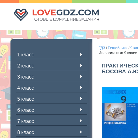
ГДЗ
/
Решебники
/
9 кл
Информатика 9 класс 
1 класс
ПРАКТИЧЕСК
2 класс
БОСОВА А.
3 класс
4 класс
5 класс
6 класс
7 класс
8 класс