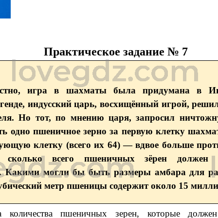
Практическое задание № 7
естно, игра в шахматы была придумана в Ин
генде, индусский царь, восхищённый игрой, реши
теля. Но тот, по мнению царя, запросил ничтож
ь одно пшеничное зерно за первую клетку шахмат
ующую клетку (всего их 64) — вдвое больше про
е, сколько всего пшеничных зёрен должен
ь. Какими могли бы быть размеры амбара для ра
кубический метр пшеницы содержит около 15 милли
а количества пшеничных зерен, которые долже