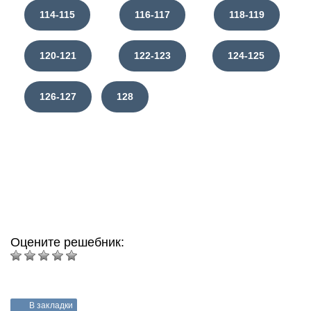
114-115
116-117
118-119
120-121
122-123
124-125
126-127
128
Оцените решебник:
В закладки