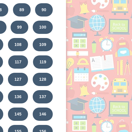
8
89
90
99
100
108
109
117
119
127
128
136
137
145
146
155
156