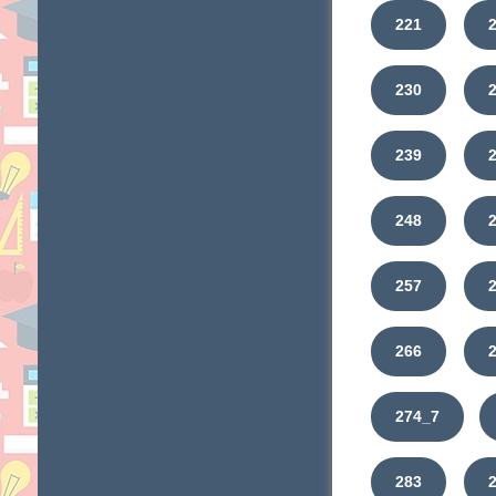
221
230
239
248
257
266
274_7
283