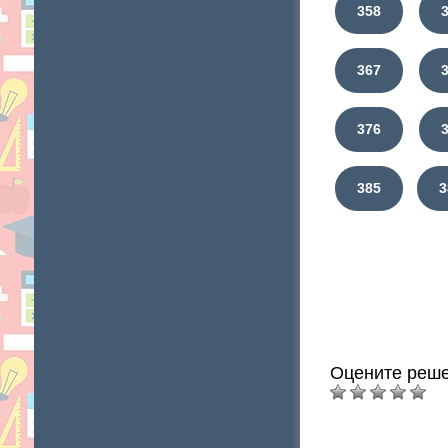
358
367
376
385
3
Оцените реше