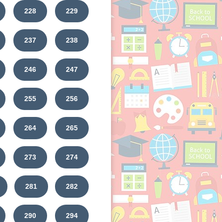
228
229
237
238
246
247
255
256
264
265
273
274
281
282
290
294