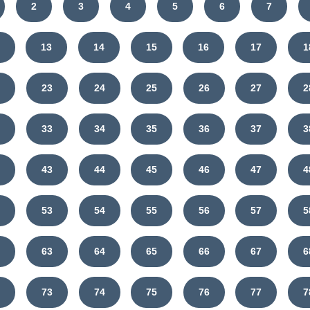
2
3
4
5
6
7
13
14
15
16
17
1
2
23
24
25
26
27
2
2
33
34
35
36
37
3
2
43
44
45
46
47
4
2
53
54
55
56
57
5
2
63
64
65
66
67
6
2
73
74
75
76
77
7