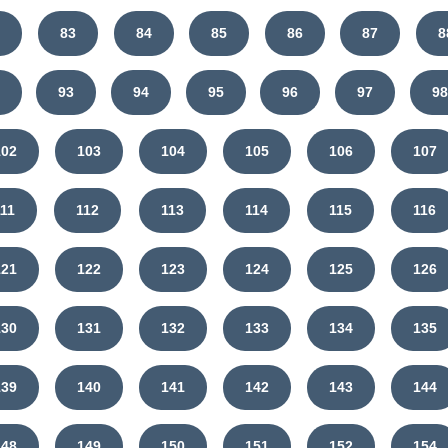
2
83
84
85
86
87
8
93
94
95
96
97
98
102
103
104
105
106
107
111
112
113
114
115
116
121
122
123
124
125
126
130
131
132
133
134
135
139
140
141
142
143
144
148
149
150
151
152
154