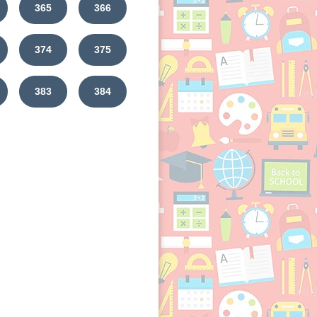
365
366
374
375
383
384