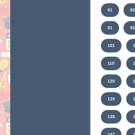
81
8
91
92
101
110
120
129
138
147