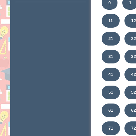
0
1
11
12
21
2
31
3
41
4
51
5
61
6
71
7