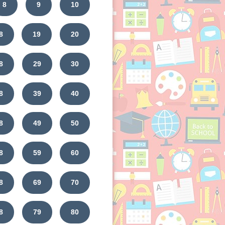
8
9
10
8
19
20
8
29
30
8
39
40
8
49
50
8
59
60
8
69
70
8
79
80