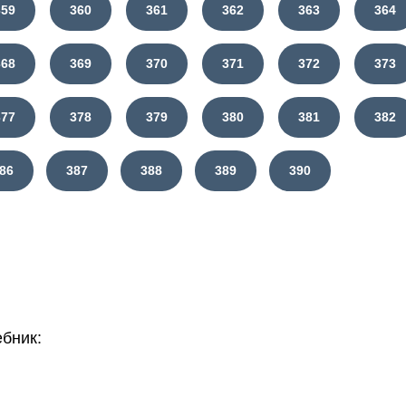
359
360
361
362
363
364
368
369
370
371
372
373
377
378
379
380
381
382
86
387
388
389
390
бник: