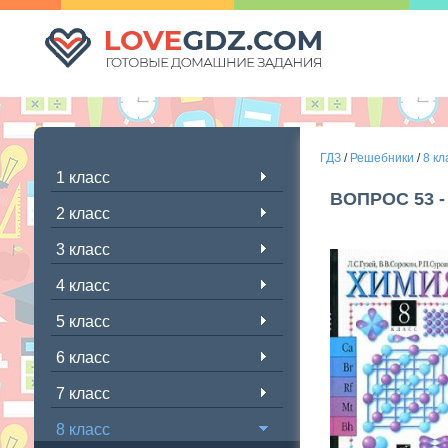
ГДЗ
/
Решебники
/
8 кл
1 класс
ВОПРОС 53 -
2 класс
3 класс
4 класс
5 класс
6 класс
7 класс
8 класс