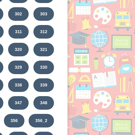
302
303
311
312
320
321
329
330
338
339
347
348
356
356_2