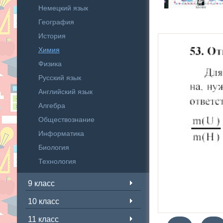
Немецкий язык
География
История
Химия
Физика
Русский язык
Английский язык
Алгебра
Обществознание
Информатика
Биология
Технология
9 класс
10 класс
11 класс