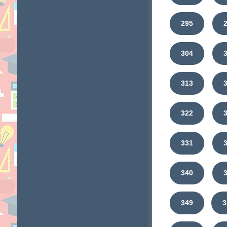
295
304
313
322
331
340
349
3