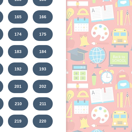
165
166
174
175
183
184
192
193
201
202
210
211
219
220