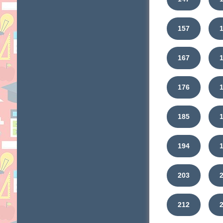
157
167
176
185
194
203
212