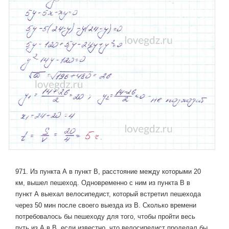
971. Из пункта А в пункт В, расстояние между которыми 20
км, вышел пешеход. Одновременно с ним из пункта В в
пункт А выехал велосипедист, который встретил пешехода
через 50 мин после своего выезда из В. Сколько времени
потребовалось бы пешеходу для того, чтобы пройти весь
путь из А в В, если известно, что велосипедист проделал бы