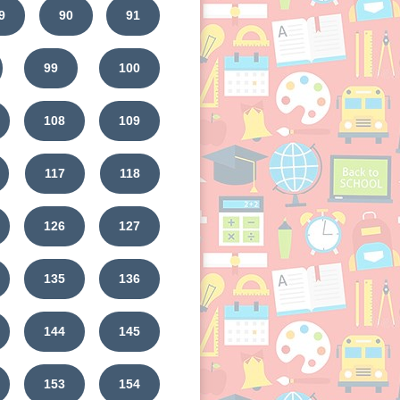
9
90
91
99
100
108
109
117
118
126
127
135
136
144
145
153
154