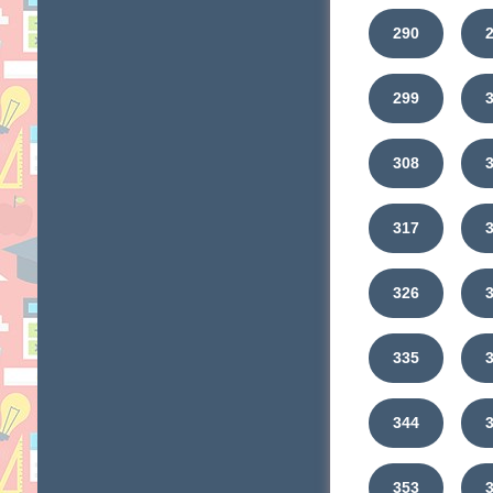
290
299
308
317
326
335
344
353