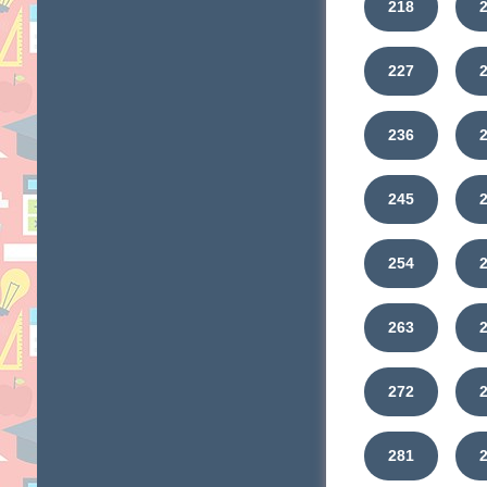
218
227
236
245
254
263
272
281