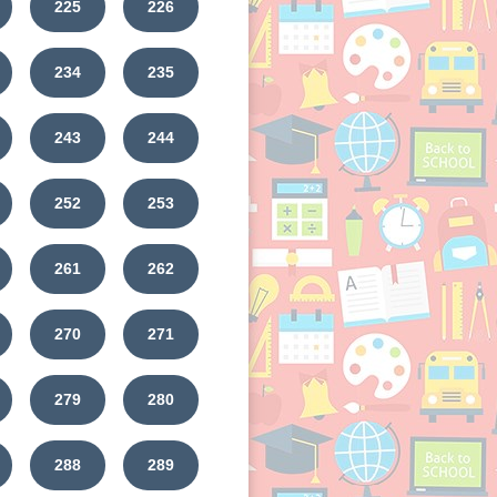
225
226
234
235
243
244
252
253
261
262
270
271
279
280
288
289