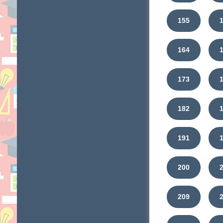
155
164
173
182
191
200
209