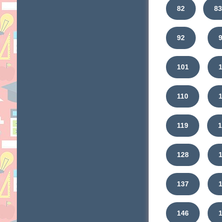
82
8
92
101
110
119
128
137
146