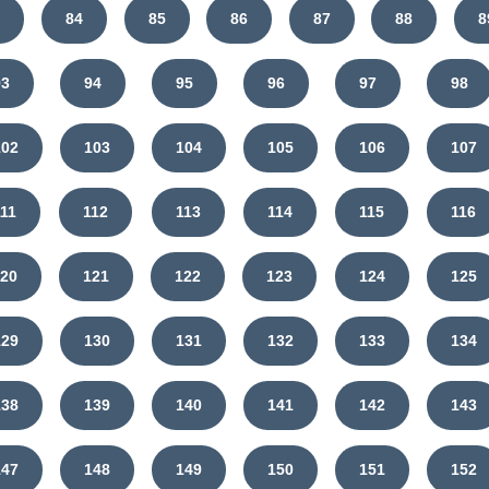
3
84
85
86
87
88
8
93
94
95
96
97
98
102
103
104
105
106
107
111
112
113
114
115
116
120
121
122
123
124
125
129
130
131
132
133
134
138
139
140
141
142
143
147
148
149
150
151
152