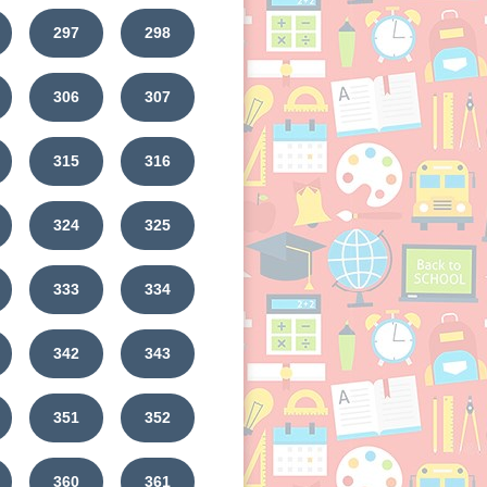
297
298
306
307
315
316
324
325
333
334
342
343
351
352
360
361