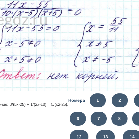
Номера
1
2
ие: 3/(5x-25) + 1/(2x-10) = 5/(x2-25).
6
7
8
12
13
14