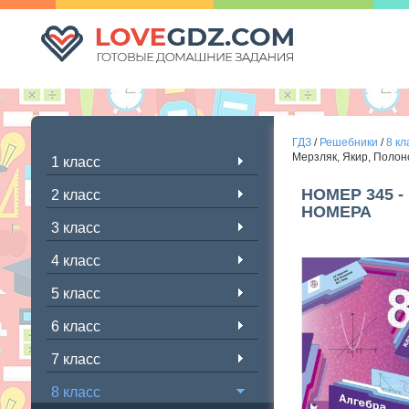
ГДЗ
/
Решебники
/
8 кл
Мерзляк, Якир, Полон
1 класс
НОМЕР 345 
2 класс
НОМЕРА
3 класс
4 класс
5 класс
6 класс
7 класс
8 класс