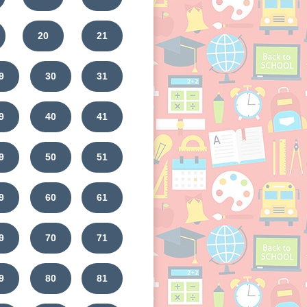
20
21
9
30
31
9
40
41
9
50
51
9
60
61
9
70
71
9
80
81