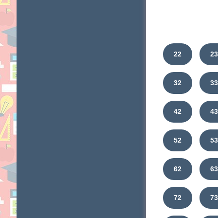
22
2
32
3
42
4
52
5
62
6
72
7