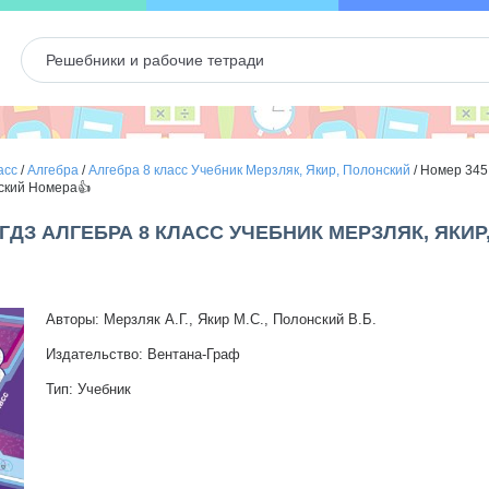
асс
/
Алгебра
/
Алгебра 8 класс Учебник Мерзляк, Якир, Полонский
/
Номер 345 
ский Номера👍
- ГДЗ АЛГЕБРА 8 КЛАСС УЧЕБНИК МЕРЗЛЯК, ЯКИ
Авторы: Мерзляк А.Г., Якир М.С., Полонский В.Б.
Издательство: Вентана-Граф
Тип: Учебник