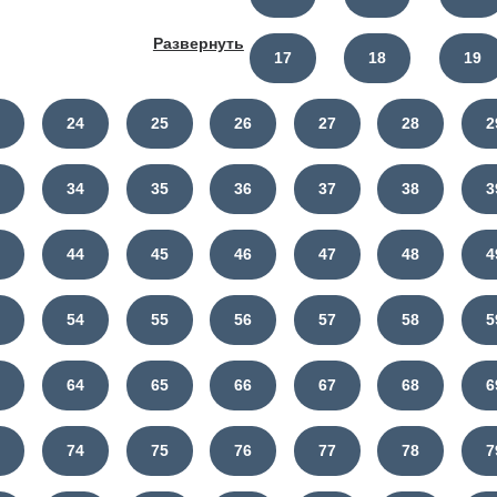
Развернуть
17
18
19
3
24
25
26
27
28
2
3
34
35
36
37
38
3
3
44
45
46
47
48
4
3
54
55
56
57
58
5
3
64
65
66
67
68
6
3
74
75
76
77
78
7