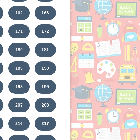
162
163
171
172
180
181
189
190
198
199
207
208
216
217