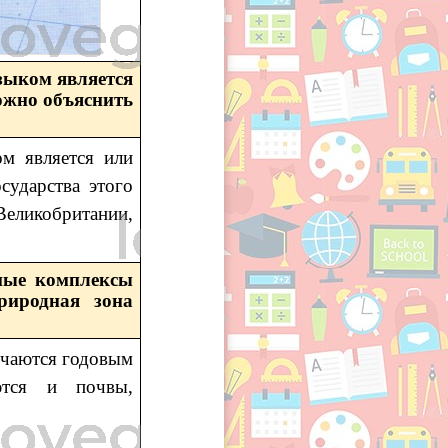
зыком является
ожно объяснить
м является или
сударства этого
еликобритании,
дные комплексы
риродная зона
ичаются годовым
ются и почвы,