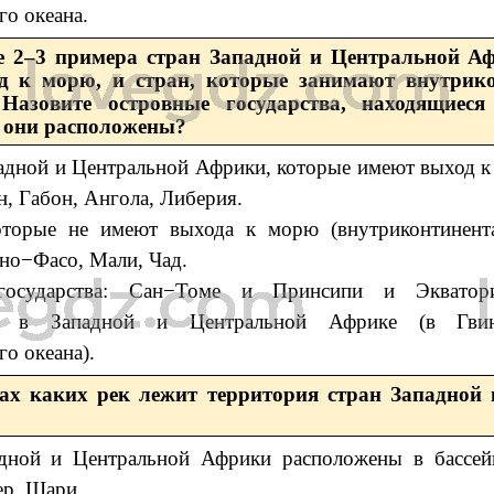
го океана.
е 2–3 примера стран Западной и Центральной А
д к морю, и стран, которые занимают внутрико
 Назовите островные государства, находящиеся
 они расположены?
адной и Центральной Африки, которые имеют выход к
н, Габон, Ангола, Либерия.
оторые не имеют выхода к морю (внутриконтинента
но−Фасо, Мали, Чад.
государства: Сан−Томе и Принсипи и Экватори
ы в Западной и Центральной Африке (в Гвин
о океана).
нах каких рек лежит территория стран Западной
дной и Центральной Африки расположены в бассейн
ер, Шари.