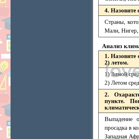
4. Назовите
Страны, кото
Мали, Нигер,
Анализ клим
1. Назовите
2) летом.
1) Зимой сре
2) Летом сре
2. Охаракт
пункте. По
климатическ
Выпадение о
просадка в ко
Западная Афр