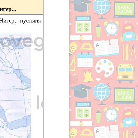
гер...
Нигер, пустыня