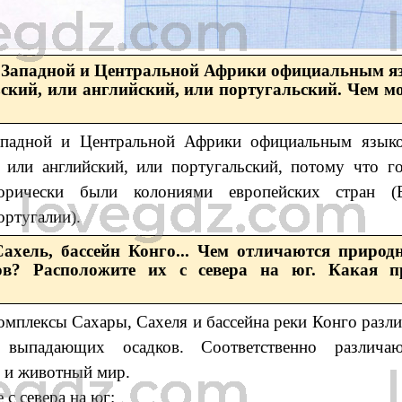
х Западной и Центральной Африки официальным я
ский, или английский, или португальский. Чем м
ападной и Центральной Африки официальным языко
 или английский, или португальский, потому что го
орически были колониями европейских стран (В
ртугалии).
Сахель, бассейн Конго... Чем отличаются приро
ов? Расположите их с севера на юг. Какая п
мплексы Сахары, Сахеля и бассейна реки Конго разл
м выпадающих осадков. Соответственно различа
 и животный мир.
с севера на юг: