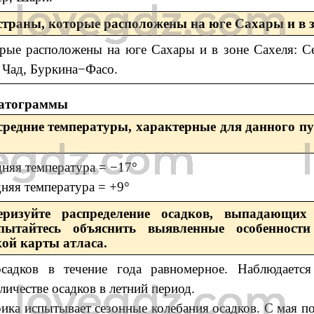
 страны, которые расположены на юге Сахары и в з
рые расположены на юге Сахары и в зоне Сахеля: Се
 Чад, Буркина−Фасо.
атограммы
 средние температуры, характерные для данного пу
дняя температура = −17°
дняя температура = +9°
еризуйте распределение осадков, выпадающих
пытайтесь объяснить выявленные особеннос
ой карты атласа.
садков в течение года равномерное. Наблюдается 
личестве осадков в летний период.
ика испытывает сезонные колебания осадков. С мая по