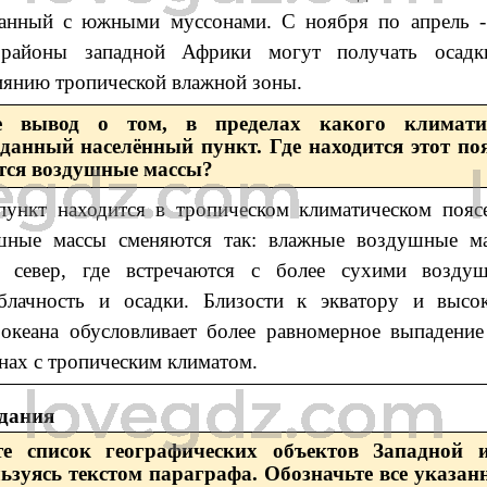
занный с южными муссонами. С ноября по апрель -
 районы западной Африки могут получать осадк
иянию тропической влажной зоны.
е вывод о том, в пределах какого климати
данный населённый пункт. Где находится этот по
тся воздушные массы?
пункт находится в тропическом климатическом пояс
шные массы сменяются так: влажные воздушные ма
 север, где встречаются с более сухими возду
блачность и осадки. Близости к экватору и высок
океана обусловливает более равномерное выпадение
нах с тропическим климатом.
адания
те список географических объектов Западной 
ьзуясь текстом параграфа. Обозначьте все указан