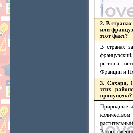
2. В страна
или француз
этот факт?
В странах з
французский,
региона ист
Франции и По
3. Сахара, 
этих район
пропущена?
Природные ко
количество
растительный
Расположение 