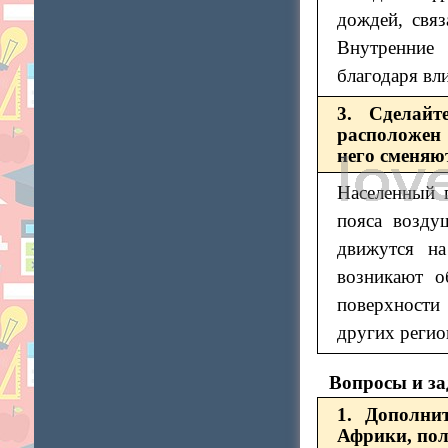
дождей, свя
Внутренние
благодаря вл
3. Сделайт
расположен 
него сменяю
Населенный 
пояса возду
движутся на
возникают о
поверхности 
других регио
Вопросы и з
1. Дополни
Африки, пол