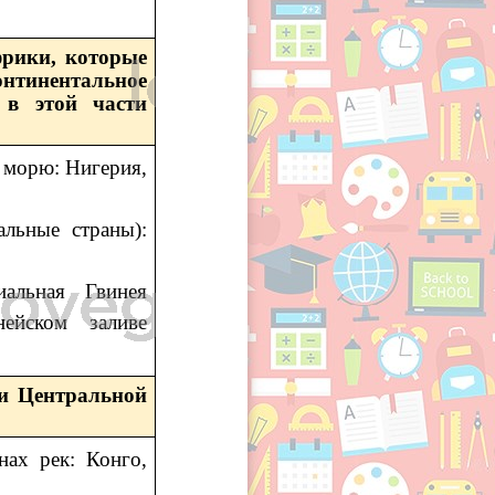
фрики, которые
нтинентальное
 в этой части
 морю: Нигерия,
льные страны):
альная Гвинея
ейском заливе
 и Центральной
ах рек: Конго,