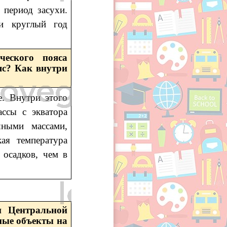
 период засухи.
и круглый год
ческого пояса
яс? Как внутри
е. Внутри этого
ссы с экватора
шными массами,
ая температура
 осадков, чем в
и Центральной
ные объекты на