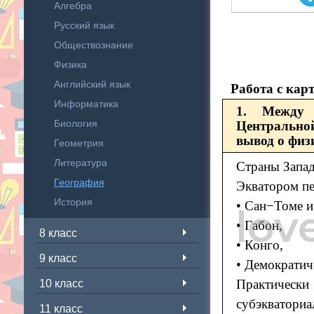
Алгебра
Русский язык
Обществознание
Физика
Английский язык
Работа с кар
Информатика
1. Между 
Биология
Центрально
вывод о физ
Геометрия
Литература
Страны Запад
География
Экватором пе
История
• Сан−Томе и
• Габон,
8 класс
• Конго,
9 класс
• Демократич
Практическ
10 класс
субэквато
11 класс