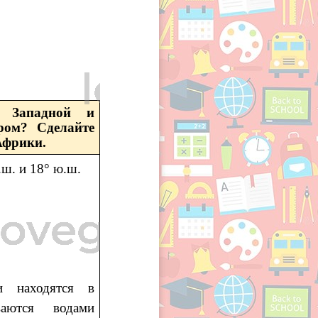
 Западной и
ром? Сделайте
Африки.
ш. и 18° ю.ш.
и находятся в
аются водами