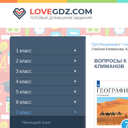
ГДЗ
/
Решебники
/
7 кл
Учебник Климанова, 
1 класс
ВОПРОСЫ К 
2 класс
КЛИМАНОВ
3 класс
4 класс
5 класс
6 класс
7 класс
Немецкий язык