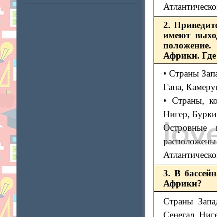
Атлантическо
2. Приведит
имеют выхо
положение.
Африки. Где
• Страны Зап
Гана, Камеру
• Страны, к
Нигер, Бурки
Островные 
расположен
Атлантическог
3. В бассей
Африки?
Страны Запа
Сенегал, Ниг