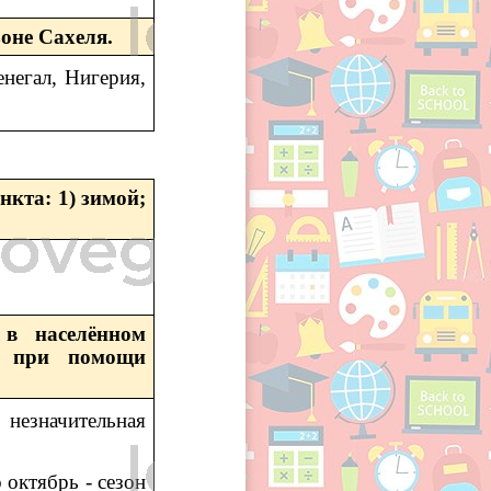
оне Сахеля.
негал, Нигерия,
нкта: 1) зимой;
 в населённом
ти при помощи
незначительная
 октябрь - сезон