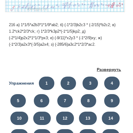
216 а) 1*1/5*a2b3*1*1/9*ab2; б) (-1*2/3)b2c3 * (-2/15)*b2c2; в)
1.2*ck2*2/3*ck; г) 1*2/3*k3p2*(-1*1/5)kp2; д)
(-2*1/4)p2x2*1*1/3*px3; е) (-9/11)*x2y3 * (-1*2/9)xy; ж)
(-1*2/3)a2x3*(-3/5)a2x4; з) (-285/6)a3c2*1*2/3*ac2.
Развернуть
Упражнения
1
2
3
4
5
6
7
8
9
10
11
12
13
14