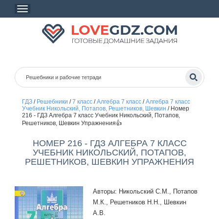
ГДЗ
/
Решебники
/
7 класс
/
Алгебра 7 класс
/
Алгебра 7 класс
Учебник Никольский, Потапов, Решетников, Шевкин
/
Номер
216 - ГДЗ Алгебра 7 класс Учебник Никольский, Потапов,
Решетников, Шевкин Упражнения👍
НОМЕР 216 - ГДЗ АЛГЕБРА 7 КЛАСС
УЧЕБНИК НИКОЛЬСКИЙ, ПОТАПОВ,
РЕШЕТНИКОВ, ШЕВКИН УПРАЖНЕНИЯ
Авторы: Никольский С.М., Потапов
М.К., Решетников Н.Н., Шевкин
А.В.