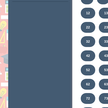
12
1
22
2
32
3
42
4
52
5
62
6
72
7