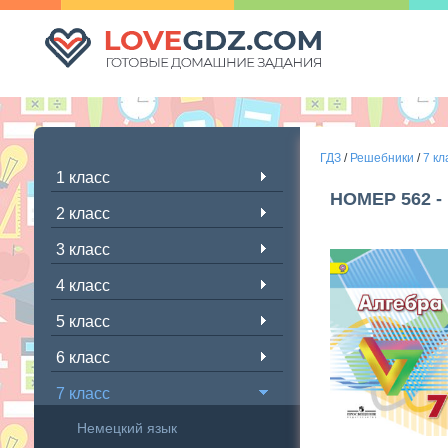
ГДЗ
/
Решебники
/
7 кл
1 класс
НОМЕР 562 
2 класс
3 класс
4 класс
5 класс
6 класс
7 класс
Немецкий язык