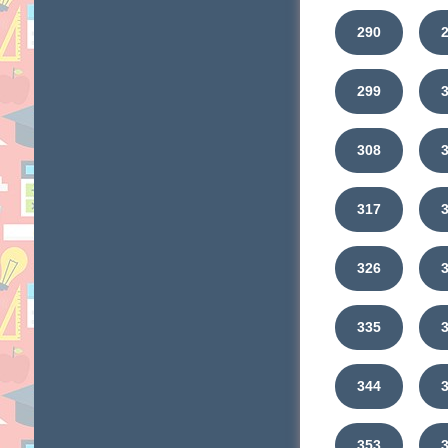
290
299
308
317
326
335
344
353