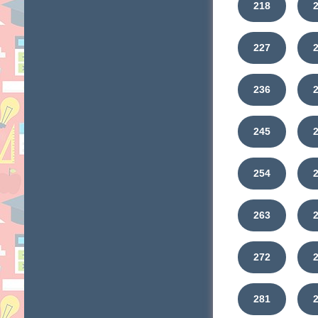
218
227
236
245
254
263
272
281