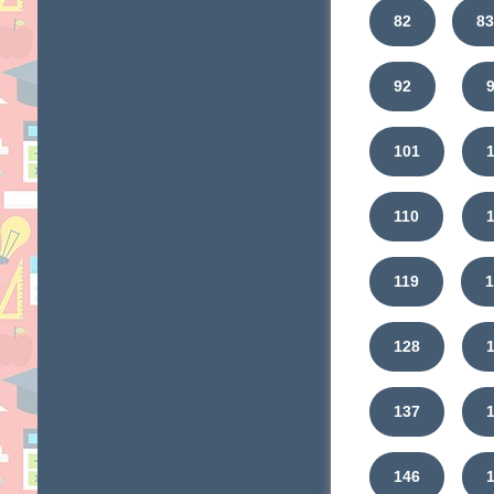
82
8
92
101
110
119
128
137
146