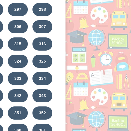
297
298
306
307
315
316
324
325
333
334
342
343
351
352
360
361