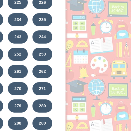
225
226
234
235
243
244
252
253
261
262
270
271
279
280
288
289