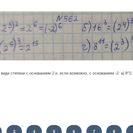
виде степени с основанием 2 и, если возможно, с основанием -2: а) 8^2; б)
3
4
5
6
7
8