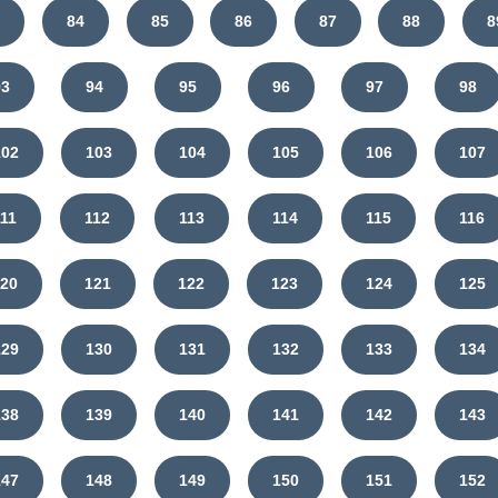
3
84
85
86
87
88
8
93
94
95
96
97
98
102
103
104
105
106
107
111
112
113
114
115
116
120
121
122
123
124
125
129
130
131
132
133
134
138
139
140
141
142
143
147
148
149
150
151
152