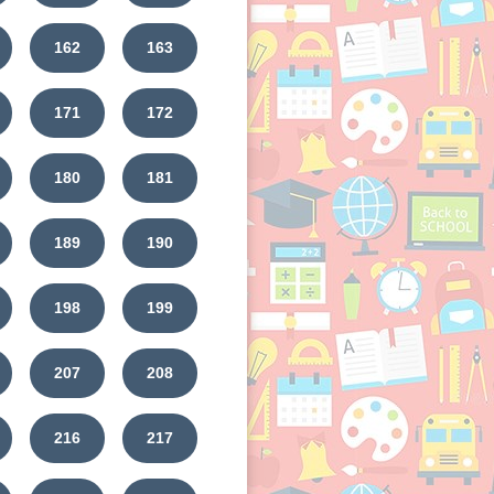
162
163
171
172
180
181
189
190
198
199
207
208
216
217