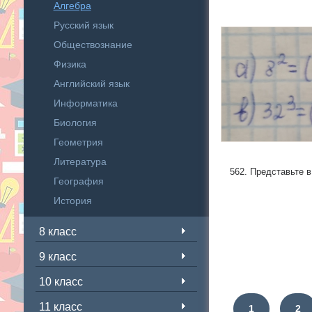
Алгебра
Русский язык
Обществознание
Физика
Английский язык
Информатика
Биология
Геометрия
Литература
562. Представьте в 
География
История
8 класс
9 класс
10 класс
11 класс
1
2