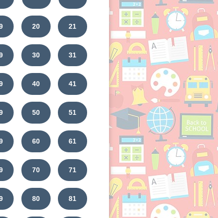
9
20
21
9
30
31
9
40
41
9
50
51
9
60
61
9
70
71
9
80
81