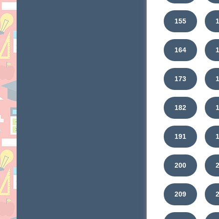
155
164
173
182
191
200
209