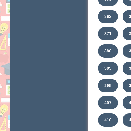
362
371
380
389
398
407
416