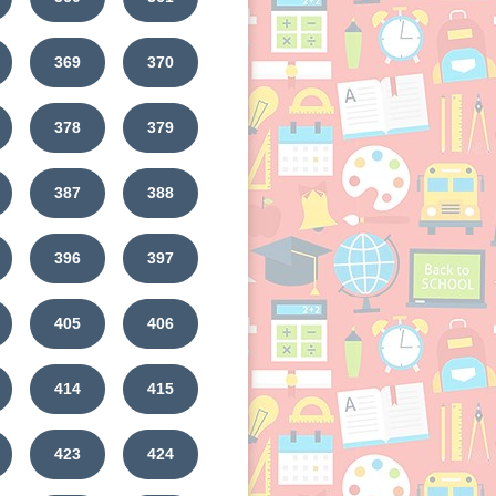
369
370
378
379
387
388
396
397
405
406
414
415
423
424