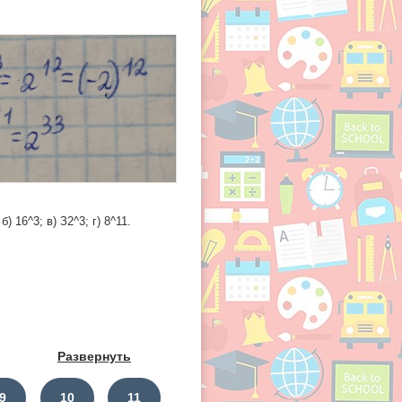
 16^3; в) З2^3; г) 8^11.
Развернуть
9
10
11