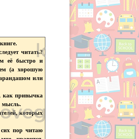
книге.
следует читать?
ем её быстро и
шем (а хорошую
карандашом или
, как привычка
 мысль.
ателей, которых
 сих пор читаю
мне нравится.