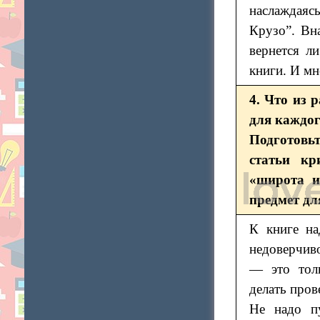
наслаждаяс
Крузо”. Вна
вернется л
книги. И мн
4. Что из
для каждог
Подготовьт
статьи кр
«широта и
предмет дл
К книге на
недоверчиво
— это толь
делать пров
Не надо пу