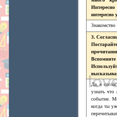
Интересно
интересно 
Знакомство 
3. Согласн
Постарайте
прочитанн
Вспомните 
Используй
высказыван
Да, я согла
узнать что 
событие. М
когда ты уж
перечитыва