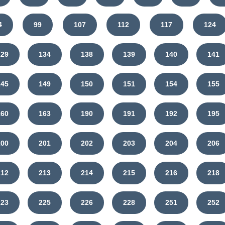
4
99
107
112
117
124
129
134
138
139
140
141
145
149
150
151
154
155
160
163
190
191
192
195
200
201
202
203
204
206
212
213
214
215
216
218
223
225
226
228
251
252