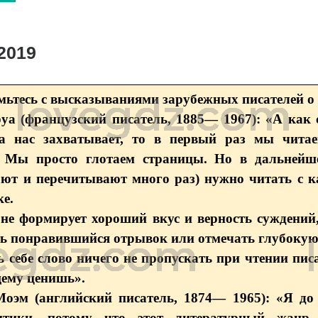
2019
мьтесь с высказываниями зарубежных писателей о 
а (французский писатель, 1885— 1967): «А как 
а нас захватывает, то в первый раз мы чита
. Мы просто глотаем страницы. Но в дальней
ают и перечитывают много раз) нужно читать с 
ке.
 не формирует хороший вкус и верность суждений
ь понравившийся отрывок или отмечать глубокую
 себе слово ничего не пропускать при чтении пис
щему ценишь».
Моэм (английский писатель, 1874— 1965): «Я до
итики, потому что этот литературный жанр 