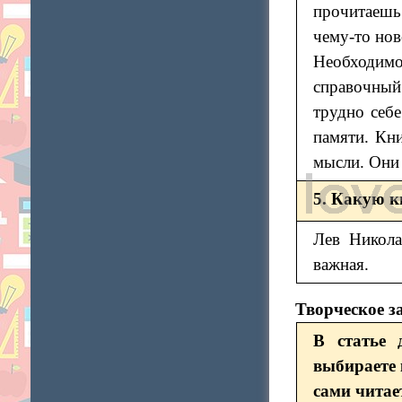
прочитаешь
чему-то нов
Необходим
справочный
трудно себе
памяти. Кн
мысли. Они 
5. Какую к
Лев Никола
важная.
Творческое з
В статье 
выбираете 
сами читае