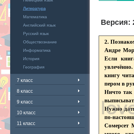
Немецкий язык
Литература
Математика
Версия: 
Английский язык
Русский язык
2. Познако
Обществознание
Андре Мору
Информатика
Если книг
История
увлечённо
География
книгу чит
7 класс
пером в ру
8 класс
Ничто так
выписыват
9 класс
Нужно дать
10 класс
по-настоя
11 класс
Сомерсет 
много кр