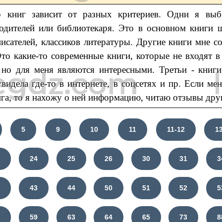
 книг зависит от разных критериев. Одни я выб
родителей или библиотекаря. Это в основном книги 
исателей, классиков литературы. Другие книги мне с
Это какие-то современные книги, которые не входят
 но для меня являются интересными. Третьи - книг
видела где-то в интернете, в соцсетях и пр. Если мен
ига, то я нахожу о ней информацию, читаю отзывы дру
5
9
10
11
11-12
1
3
24
25
26
30
31
3
0
43
44
50
51
52
5
7
59
63
64
65
73
8