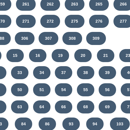
259
261
262
263
265
266
270
271
272
275
276
277
88
306
307
308
309
15
16
19
20
21
2
9
33
34
37
38
39
4
9
50
51
54
55
56
5
1
63
64
66
68
69
7
3
84
86
93
94
103