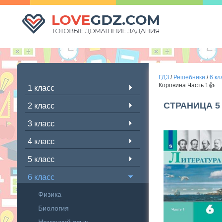
ГДЗ
/
Решебники
/
6 кл
Коровина Часть 1👍
1 класс
СТРАНИЦА 5
2 класс
3 класс
4 класс
5 класс
6 класс
Физика
Биология