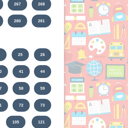
267
268
280
281
3
25
26
0
41
44
7
58
59
1
72
73
105
121