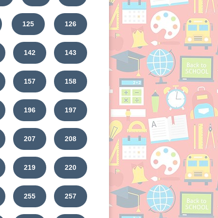
125
126
142
143
157
158
196
197
207
208
219
220
255
257