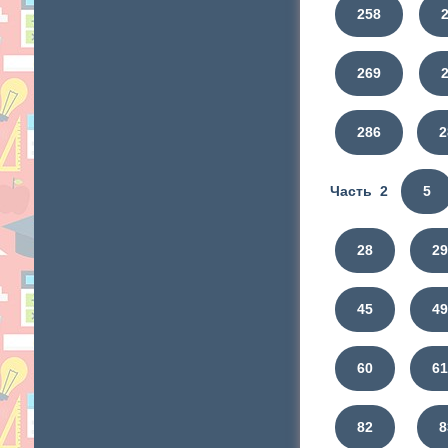
258
269
286
2
Часть 2
5
28
2
45
4
60
6
82
8