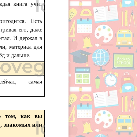
ждая книга учит
игодится. Есть
тривая его, даже
итал. И держал в
и, материал для
ёд и дальше.
сейчас, — самая
о том, как вы
я, знакомых или