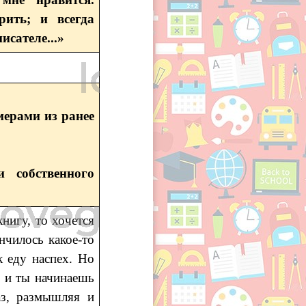
рить; и всегда
исателе...»
мерами из ранее
 собственного
книгу, то хочется
нчилось какое-то
к еду наспех. Но
, и ты начинаешь
аз, размышляя и