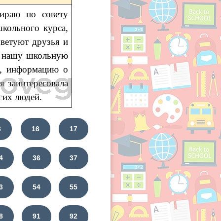
ираю по совету
школьного курса,
оветуют друзья и
 в нашу школьную
и, информацию о
я заинтересовала
гих людей.
3
16
17
4
36
37
3
54
55
8
91
92