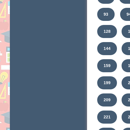
93
9
128
144
159
199
209
221