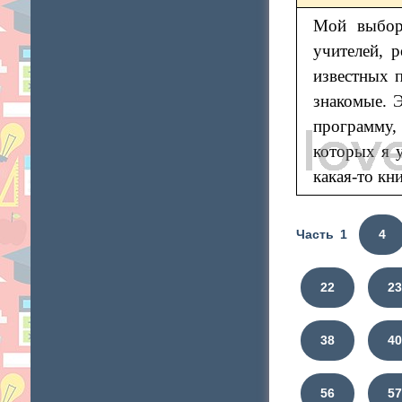
Мой выбор
учителей, 
известных п
знакомые. 
программу,
которых я у
какая-то кн
Часть 1
4
22
2
38
4
56
5