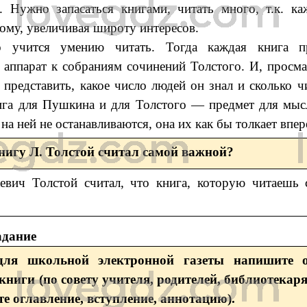
. Нужно запасаться книгами, читать много, т.к. ка
ому, увеличивая широту интересов.
о учится умению читать. Тогда каждая книга пр
 аппарат к собраниям сочинений Толстого. И, просма
 представить, какое число людей он знал и сколько ч
ига для Пушкина и для Толстого — предмет для мысл
на ней не останавливаются, она их как бы толкает впер
нигу Л. Толстой считал самой важной?
евич Толстой считал, что книга, которую читаешь 
адание
для школьной электронной газеты напишите 
книги (по совету учителя, родителей, библиотекар
те оглавление, вступление, аннотацию).