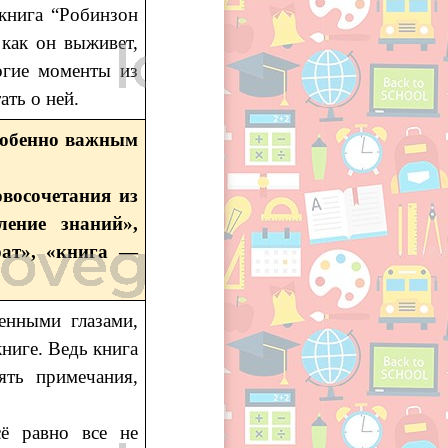
 книга “Робинзон
 как он выживет,
огие моменты из
ать о ней.
собенно важным
овосочетания из
ление знаний»,
рат», «книга —
енными глазами,
книге. Ведь книга
ять примечания,
сё равно все не