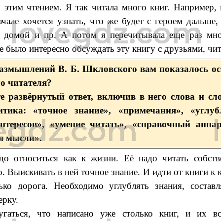
ь этим чтением. Я так читала много книг. Например,
чале хочется узнать, что же будет с героем дальше,
и домой и пр. А потом я перечитывала еще раз мн
е было интересно обсуждать эту книгу с друзьями, чит
 размышлений В. Б. Шкловского вам показалось о
о читателя?
е развёрнутый ответ, включив в него слова и сл
итика: «точное знание», «примечания», «углуб
нтересов», «умение читать», «справочный аппа
я мысли».
до относиться как к жизни. Её надо читать собств
. Выискивать в ней точное знание. И идти от книги к 
ко дорога. Необходимо углублять знания, составл
ерку.
гаться, что написано уже столько книг, и их в