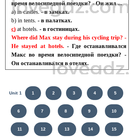
время велосипедной поездки? - Он жил ...
a) in castles.
- в замках.
b) in tents.
- в палатках.
c)
at hotels.
- в гостиницах.
Where did Max stay during his cycling trip? -
He stayed at hotels.
- Где останавливался
Макс во время велосипедной поездки? -
Он останавливался в отелях.
Unit 1
1
2
3
4
5
6
7
8
9
10
11
12
13
14
15