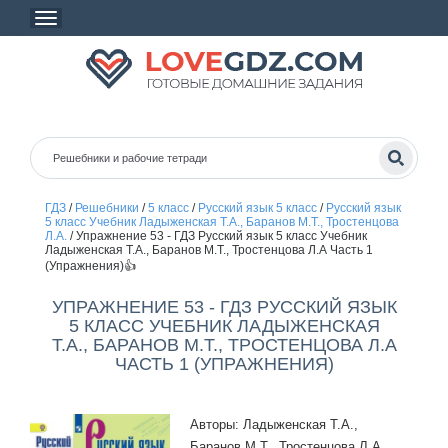
ГДЗ
/
Решебники
/
5 класс
/
Русский язык 5 класс
/
Русский язык
5 класс Учебник Ладыженская Т.А., Баранов М.Т., Тростенцова
Л.А.
/
Упражнение 53 - ГДЗ Русский язык 5 класс Учебник
Ладыженская Т.А., Баранов М.Т., Тростенцова Л.А Часть 1
(Упражнения)👍
УПРАЖНЕНИЕ 53 - ГДЗ РУССКИЙ ЯЗЫК
5 КЛАСС УЧЕБНИК ЛАДЫЖЕНСКАЯ
Т.А., БАРАНОВ М.Т., ТРОСТЕНЦОВА Л.А
ЧАСТЬ 1 (УПРАЖНЕНИЯ)
Авторы: Ладыженская Т.А.,
Баранов М.Т., Тростенцова Л.А.