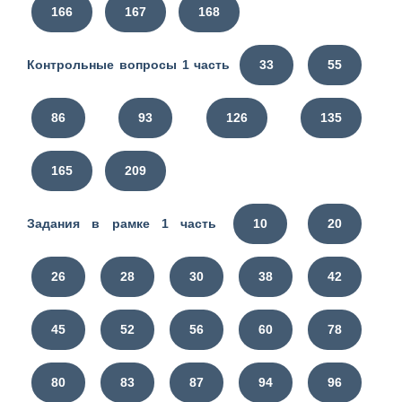
166
167
168
Контрольные вопросы 1 часть
33
55
86
93
126
135
165
209
Задания в рамке 1 часть
10
20
26
28
30
38
42
45
52
56
60
78
80
83
87
94
96