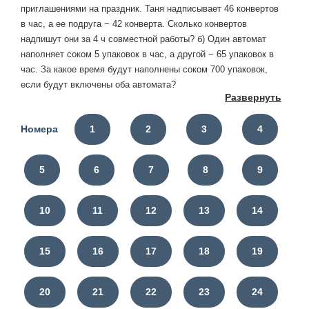
приглашениями на праздник. Таня надписывает 46 конвертов
в час, а ее подруга − 42 конверта. Сколько конвертов
надпишут они за 4 ч совместной работы? б) Один автомат
наполняет соком 5 упаковок в час, а другой − 65 упаковок в
час. За какое время будут наполнены соком 700 упаковок,
если будут включены оба автомата?
Развернуть
Номера
1
2
3
4
5
6
7
8
9
10
11
12
13
14
15
16
17
18
19
20
21
22
23
24