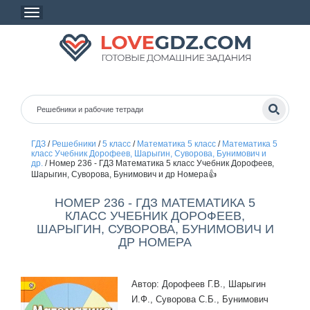
ГДЗ
/
Решебники
/
5 класс
/
Математика 5 класс
/
Математика 5
класс Учебник Дорофеев, Шарыгин, Суворова, Бунимович и
др.
/
Номер 236 - ГДЗ Математика 5 класс Учебник Дорофеев,
Шарыгин, Суворова, Бунимович и др Номера👍
НОМЕР 236 - ГДЗ МАТЕМАТИКА 5
КЛАСС УЧЕБНИК ДОРОФЕЕВ,
ШАРЫГИН, СУВОРОВА, БУНИМОВИЧ И
ДР НОМЕРА
Автор: Дорофеев Г.В., Шарыгин
И.Ф., Суворова С.Б., Бунимович