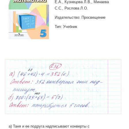
Е.А., Кузнецова Л.В., Минаева
С.С., Рослова Л.О.
Издательство: Просвещение
Тип: Учебник
а) Таня и ее подруга надписывают конверты с