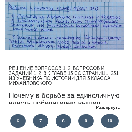
РЕШЕНИЕ ВОПРОСОВ 1, 2, ВОПРОСОВ И
ЗАДАНИЙ 1, 2, 3 К ГЛАВЕ 15 СО СТРАНИЦЫ 251
ИЗ УЧЕБНИКА ПО ИСТОРИИ ДЛЯ 5 КЛАССА
МИХАЙЛОВСКОГО
Почему в борьбе за единоличную
власть победителем вышел
Развернуть
Октавиан?
6
7
8
9
10
1. По карте «Гражданские войны
в Риме» (с. 246) в