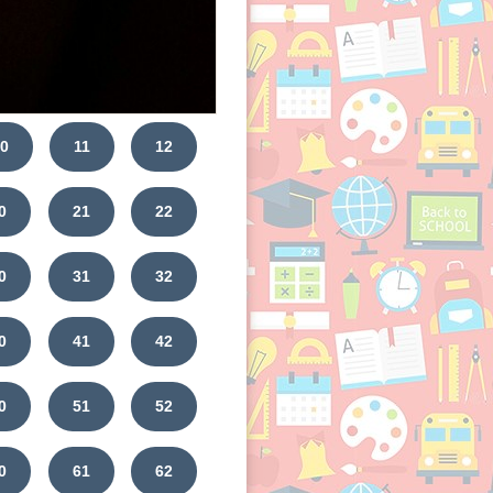
0
11
12
0
21
22
0
31
32
0
41
42
0
51
52
0
61
62