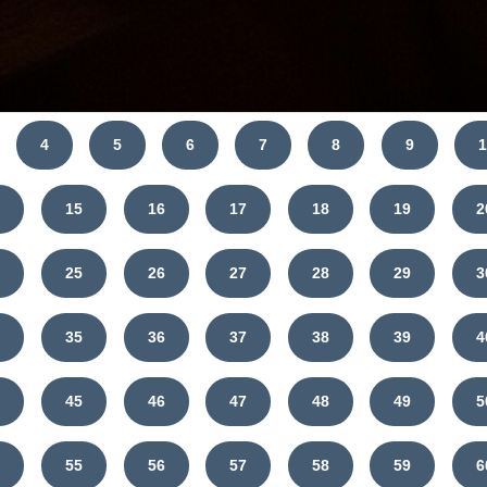
4
5
6
7
8
9
1
4
15
16
17
18
19
2
4
25
26
27
28
29
3
4
35
36
37
38
39
4
4
45
46
47
48
49
5
4
55
56
57
58
59
6