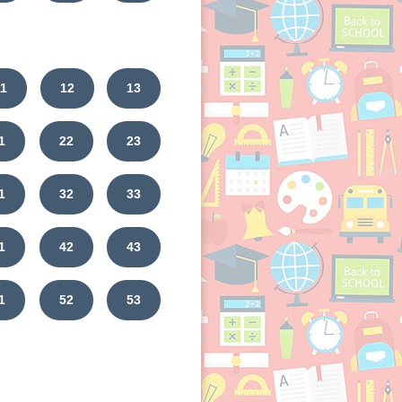
11
12
13
1
22
23
1
32
33
1
42
43
1
52
53