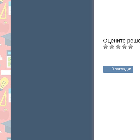
Оцените реше
В закладки