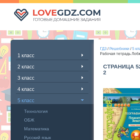
ГДЗ
/
Решебники
/
5 кл
Рабочая тетрадь Лобж
1 класс
СТРАНИЦА 5
2 класс
2
3 класс
4 класс
5 класс
Технология
ОБЖ
Математика
Русский язык