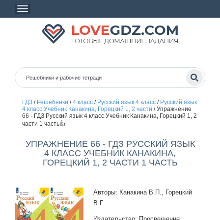
ГДЗ
/
Решебники
/
4 класс
/
Русский язык 4 класс
/
Русский язык
4 класс Учебник Канакина, Горецкий 1, 2 части
/
Упражнение
66 - ГДЗ Русский язык 4 класс Учебник Канакина, Горецкий 1, 2
части 1 часть👍
УПРАЖНЕНИЕ 66 - ГДЗ РУССКИЙ ЯЗЫК
4 КЛАСС УЧЕБНИК КАНАКИНА,
ГОРЕЦКИЙ 1, 2 ЧАСТИ 1 ЧАСТЬ
Авторы: Канакина В.П., Горецкий
В.Г.
Издательство: Просвещение