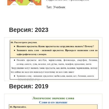
Тип: Учебник
Версия: 2023
Версия: 2019