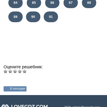
84
85
86
87
88
89
90
91
Оцените решебник:
В закладки