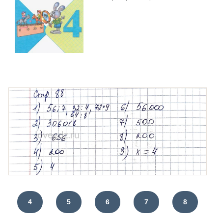
4
5
6
7
8