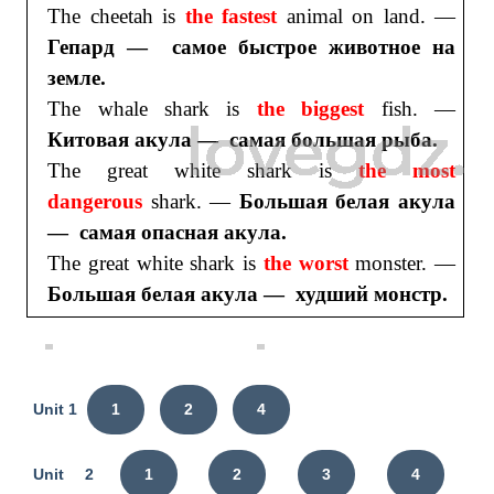
The cheetah is
the fastest
animal on land. —
Гепард — самое быстрое животное на
земле.
The whale shark is
the biggest
fish. —
Китовая акула — самая большая рыба.
The great white shark is
the most
dangerous
shark. —
Большая белая акула
— самая опасная акула.
The great white shark is
the worst
monster. —
Большая белая акула — худший монстр.
Unit 1
1
2
4
Unit 2
1
2
3
4