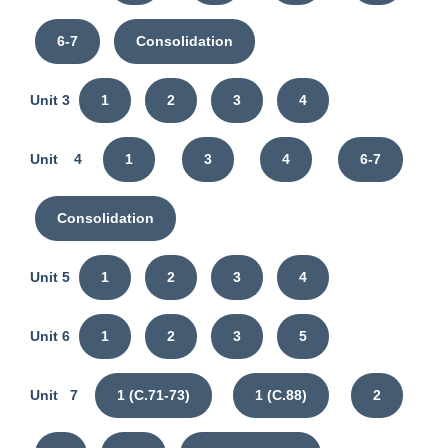
6-7
Consolidation
Unit 3
1
2
3
4
Unit 4
1
3
4
6-7
Consolidation
Unit 5
1
2
3
4
Unit 6
1
2
3
5
Unit 7
1 (C.71-73)
1 (C.88)
2