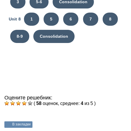
3
5-6
Consolidation
Unit 8
1
5
6
7
8
8-9
Consolidation
Оцените решебник:
(
58
оценок, среднее:
4
из 5 )
В закладки