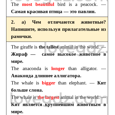
The
most beautiful
bird is a peacock. —
Самая красивая птица — это павлин.
2. a) Чем отличаются животные?
Напишите, используя прилагательные из
рамочки.
The giraffe is
the
tallest
animal in the world. —
Жираф — самое высокое животное в
мире.
The anaconda is
longer
than alligator. —
Анаконда длиннее аллигатора.
The whale is
bigger
than elephant. —
Кит
больше слона.
The whale is
the largest
animal in the world. —
Кит является крупнейшим животным в
мире.