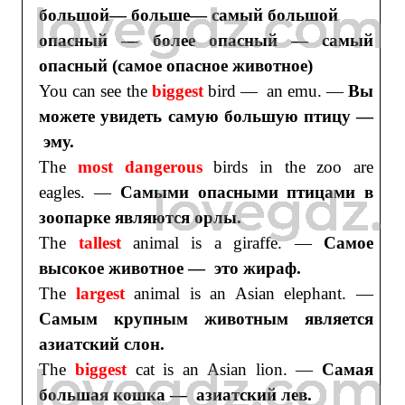
большой— больше— самый большой
опасный — более опасный — самый
опасный (самое опасное животное)
You can see the
biggest
bird — an emu. —
Вы
можете увидеть самую большую птицу —
эму.
The
most dangerous
birds in the zoo are
eagles. —
Самыми опасными птицами в
зоопарке являются орлы.
The
tallest
animal is a giraffe. —
Самое
высокое животное — это жираф.
The
largest
animal is an Asian elephant. —
Самым крупным животным является
азиатский слон.
The
biggest
cat is an Asian lion. —
Самая
большая кошка — азиатский лев.