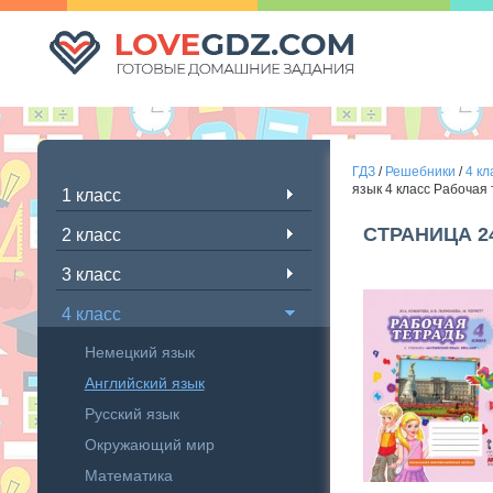
ГДЗ
/
Решебники
/
4 кл
язык 4 класс Рабочая
1 класс
СТРАНИЦА 2
2 класс
3 класс
4 класс
Немецкий язык
Английский язык
Русский язык
Окружающий мир
Математика