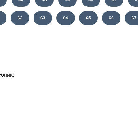
62
63
64
65
66
67
бник: