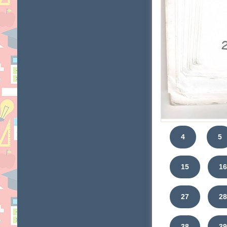
4
5
15
1
27
2
38
3