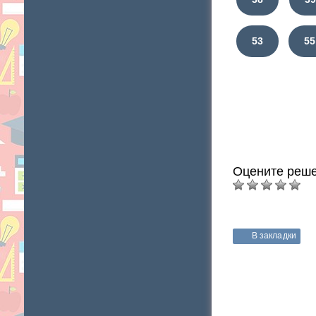
53
55
Оцените реше
В закладки