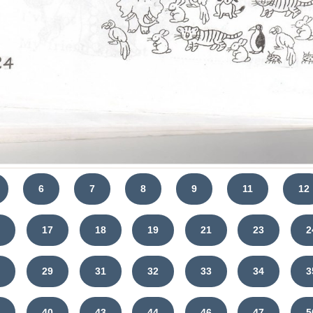
6
7
8
9
11
12
6
17
18
19
21
23
2
8
29
31
32
33
34
3
9
40
43
44
46
47
5