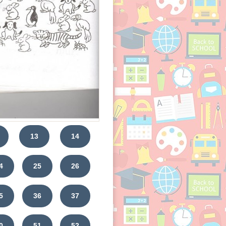
13
14
4
25
26
5
36
37
0
51
52