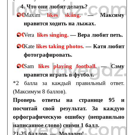
4. Что они любят делать?
Maxim
likes skiing.
— Максиму
нравится ходить на лыжах.
Vera
likes singing.
— Вера любит петь.
Kate
likes taking photos.
— Катя любит
фотографировать.
Sam
likes playing football.
— Сэму
нравится играть в футбол.
*2 балла за каждый правильный ответ.
(Максимум 8 баллов).
Проверь ответы на странице 95 и
посчитай свой результат. За каждую
орфографическую ошибку (неправильно
написанное слово) сними 1 балл.
21-25 баллов. — Молодец!