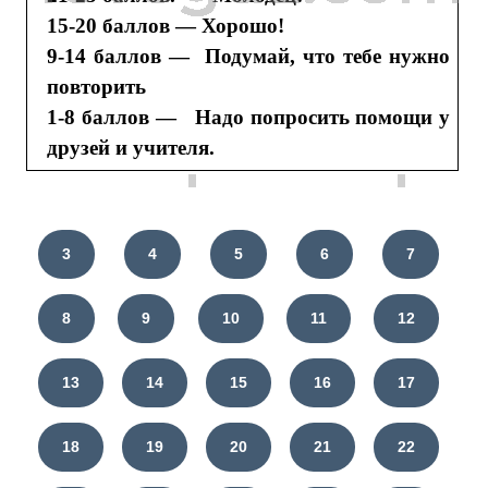
15-20 баллов — Хорошо!
9-14 баллов — Подумай, что тебе нужно
повторить
1-8 баллов — Надо попросить помощи у
друзей и учителя.
3
4
5
6
7
8
9
10
11
12
13
14
15
16
17
18
19
20
21
22