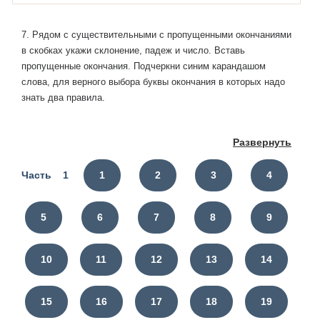
7. Рядом с существительными с пропущенными окончаниями
в скобках укажи склонение, падеж и число. Вставь
пропущенные окончания. Подчеркни синим карандашом
слова, для верного выбора буквы окончания в которых надо
знать два правила.
Развернуть
Часть 1
1
2
3
4
5
6
7
8
9
10
11
12
13
14
15
16
17
18
19