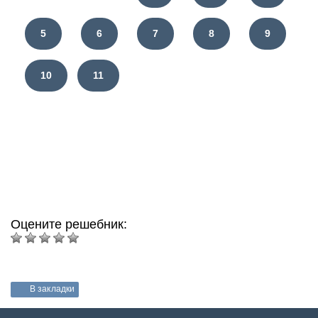
5
6
7
8
9
10
11
Оцените решебник:
В закладки