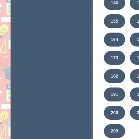
146
155
164
173
182
191
200
209