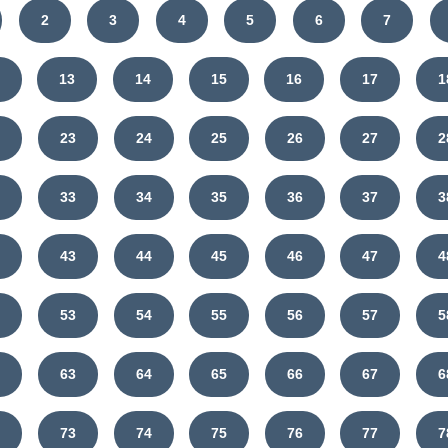
2
3
4
5
6
7
13
14
15
16
17
1
2
23
24
25
26
27
2
2
33
34
35
36
37
3
2
43
44
45
46
47
4
2
53
54
55
56
57
5
2
63
64
65
66
67
6
2
73
74
75
76
77
7