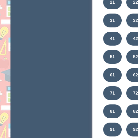
21
2
31
3
41
4
51
5
61
6
71
7
81
8
91
92