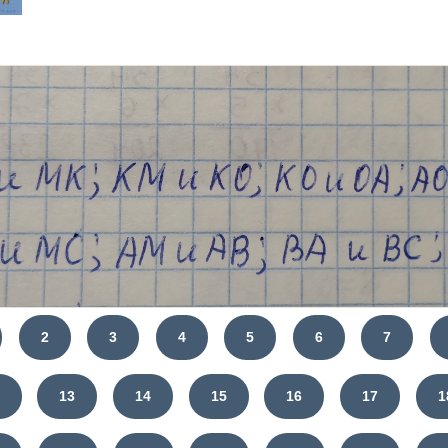
2
3
4
5
6
7
13
14
15
16
17
1