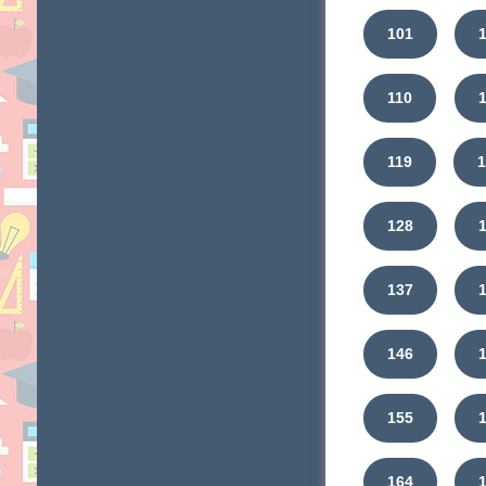
101
110
119
128
137
146
155
164