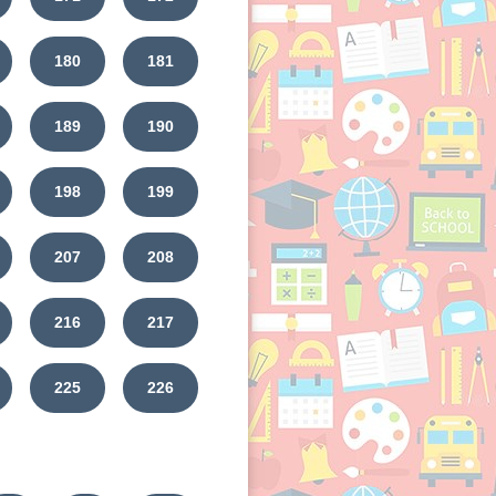
180
181
189
190
198
199
207
208
216
217
225
226