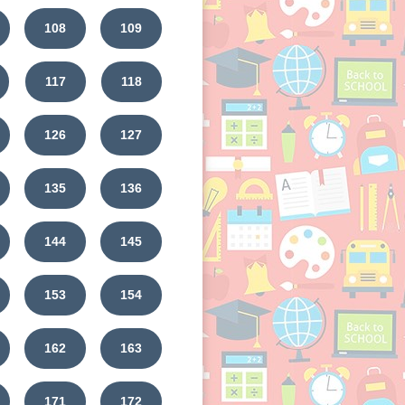
108
109
117
118
126
127
135
136
144
145
153
154
162
163
171
172