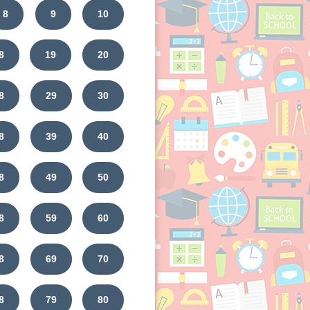
8
9
10
8
19
20
8
29
30
8
39
40
8
49
50
8
59
60
8
69
70
8
79
80