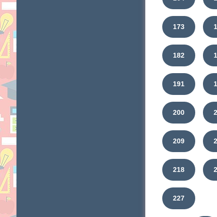
173
182
191
200
209
218
227