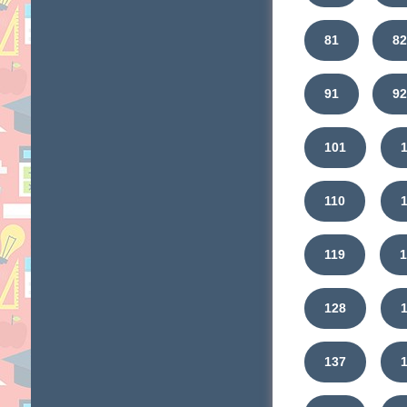
81
8
91
92
101
110
119
128
137