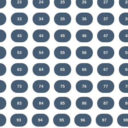
2
23
24
25
26
27
2
2
33
34
35
36
37
3
2
43
44
45
46
47
4
2
53
54
55
56
57
5
2
63
64
65
66
67
6
2
73
74
75
76
77
7
2
83
84
85
86
87
8
93
94
95
96
97
98