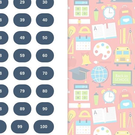
8
29
30
8
39
40
8
49
50
8
59
60
8
69
70
8
79
80
8
89
90
99
100