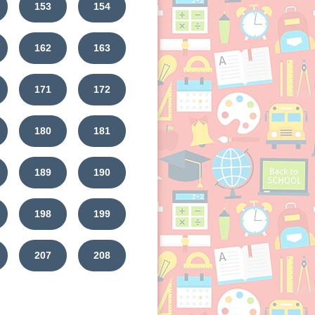
153
154
162
163
171
172
180
181
189
190
198
199
207
208