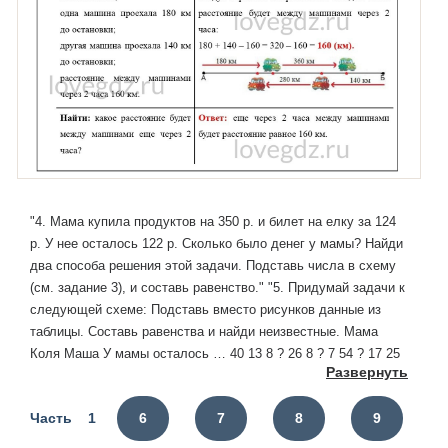
"4. Мама купила продуктов на 350 р. и билет на елку за 124
р. У нее осталось 122 р. Сколько было денег у мамы? Найди
два способа решения этой задачи. Подставь числа в схему
(см. задание 3), и составь равенство." "5. Придумай задачи к
следующей схеме: Подставь вместо рисунков данные из
таблицы. Составь равенства и найди неизвестные. Мама
Коля Маша У мамы осталось … 40 13 8 ? 26 8 ? 7 54 ? 17 25
Развернуть
? 40 50 30" "6. Расстояние между городами А и Б равно 480
км. Две машины одновременно выехали из этих городов
Часть 1
6
7
8
9
навстречу друг другу. а) Через 2 часа обе машины сделали
остановку. Какое между ними расстояние, если одна машина