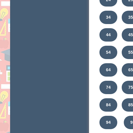
34
3
44
4
54
5
64
6
74
7
84
8
94
9