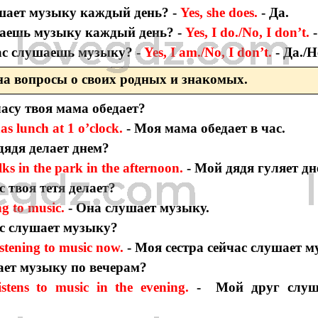
ушает музыку каждый день? -
Yes, she does.
- Да.
шаешь музыку каждый день? -
Yes, I do./No, I don’t.
-
ас слушаешь музыку? -
Yes, I am./No, I don’t.
- Да./Н
на вопросы о своих родных и знакомых.
часу твоя мама обедает?
s lunch at 1 o’clock.
- Моя мама обедает в час.
 дядя делает днем?
ks in the park in the afternoon.
- Мой дядя гуляет дн
с твоя тетя делает?
ing to music.
- Она слушает музыку.
ас слушает музыку?
listening to music now.
- Моя сестра сейчас слушает м
ает музыку по вечерам?
stens to music in the evening.
- Мой друг слуш