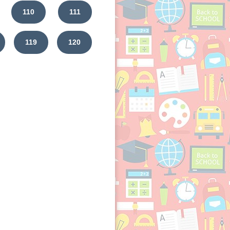
110
111
119
120