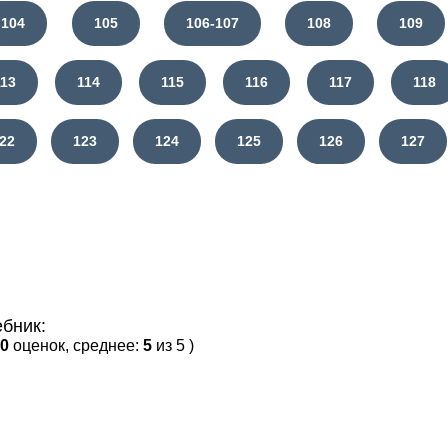
104
105
106-107
108
109
113
114
115
116
117
118
22
123
124
125
126
127
бник:
0
оценок, среднее:
5
из 5 )