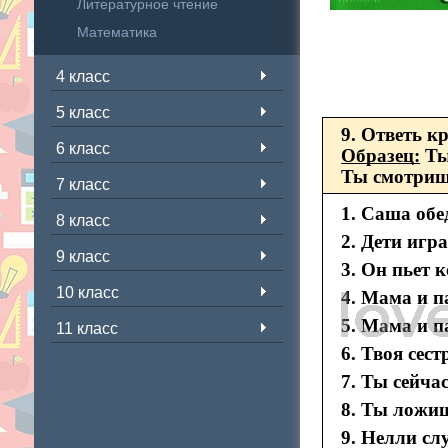
Литературное чтение
Математика
4 класс
5 класс
9. Ответь к
6 класс
Образец:
Ты
Ты смотришь
7 класс
1. Саша обе
8 класс
2. Дети игр
9 класс
3. Он пьет к
10 класс
4. Мама и п
5. Мама и п
11 класс
6. Твоя сес
7. Ты сейча
8. Ты ложиш
9. Нелли сл