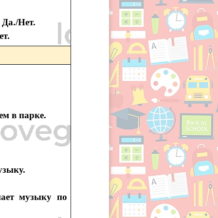
 Да./Нет.
ет.
ем в парке.
узыку.
ает музыку по