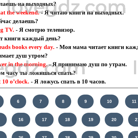
елаешь на выходных?
 at the weekend.
- Я читаю книги на выходных.
ейчас делаешь?
ng TV.
- Я смотрю телевизор.
ет книги каждый день?
eads books every day.
- Моя мама читает книги каж
имает душ утром?
wer in the morning.
- Я принимаю душ по утрам.
ом часу ты ложишься спать?
t 10 o’clock.
- Я ложусь спать в 10 часов.
6
7
8
9
10
11
5
16
17
18
19
20
2
5
26
27
28
29
30
3