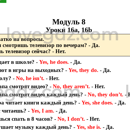
Модуль 8
Уроки 16а, 16b
ратко на вопросы.
 смотришь телевизор по вечерам? - Да.
 телевизор сейчас? - Нет.
дает в школе? -
Yes, he does.
- Да.
ают в игры на выходных? -
Yes, they do.
- Да.
олу? -
No, he isn’t.
- Нет.
апа смотрят видео? -
No, they aren’t.
- Нет.
апа смотрят видео каждый день? -
No, they don’t.
- 
тра читает книги каждый день? -
Yes, she does.
- Да.
с читаешь? -
Yes, I am.
- Да.
ься спать в 8 часов? -
No, I don’t.
- Нет.
ушает музыку каждый день? -
Yes, she is.
- Да.