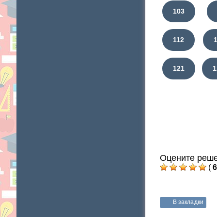
103
112
121
1
Оцените реше
(
6
В закладки