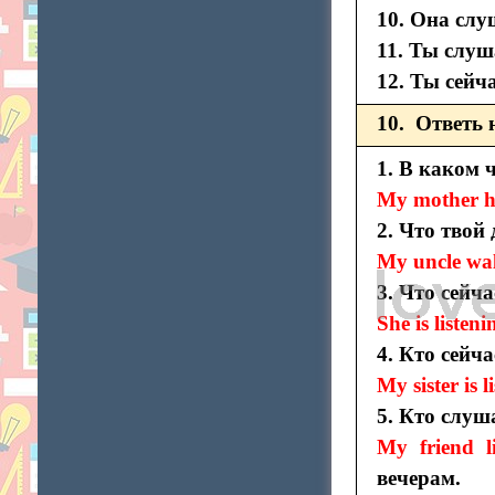
10. Она сл
11. Ты слу
12. Ты сейч
10. Ответь 
1. В каком 
My mother ha
2. Что твой
My uncle wal
3. Что сейча
She is listen
4. Кто сейч
My sister is 
5. Кто слуш
My friend li
вечерам.