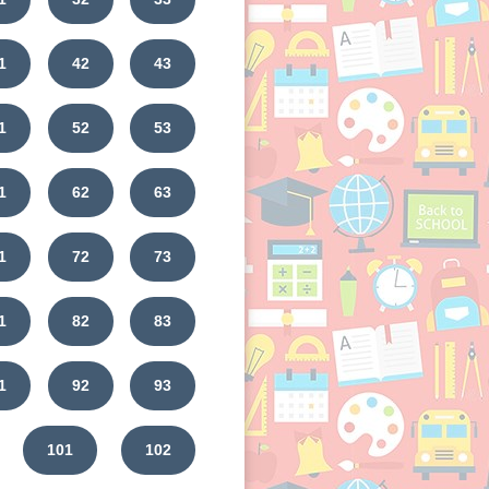
1
42
43
1
52
53
1
62
63
1
72
73
1
82
83
1
92
93
101
102