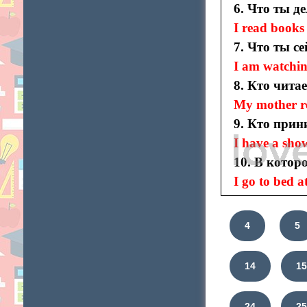
6. Что ты д
I read books
7. Что ты с
I am watchi
8. Кто чита
My mother r
9. Кто прин
I have a sho
10. В котор
I go to bed a
4
5
14
1
24
2