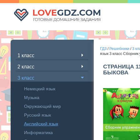
ГДЗ
/
Решебники
/
3 кл
язык 3 класс Сборник
1 класс
СТРАНИЦА 1
2 класс
БЫКОВА
3 класс
Немецкий язык
Музыка
Окружающий мир
Русский язык
Английский язык
Информатика