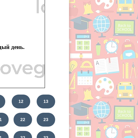
дый день.
12
13
1
22
23
1
32
33