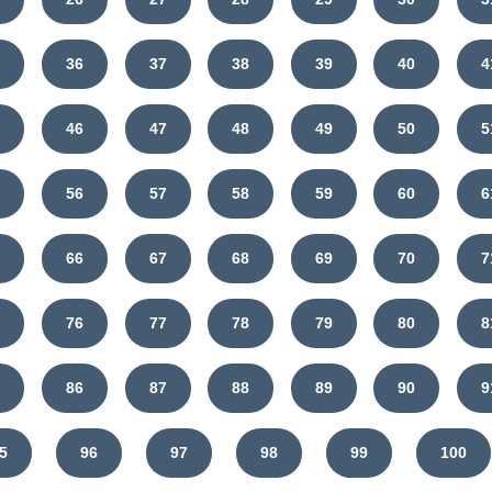
5
36
37
38
39
40
4
5
46
47
48
49
50
5
5
56
57
58
59
60
6
5
66
67
68
69
70
7
5
76
77
78
79
80
8
5
86
87
88
89
90
9
5
96
97
98
99
100