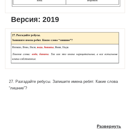
Версия: 2019
27. Разгадайте ребусы. Запишите имена ребят. Какие слова
“лишние”?
Развернуть