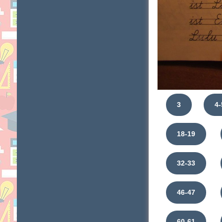
3
4-
18-19
32-33
46-47
60-61