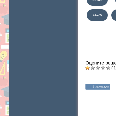
74-75
Оцените реше
(
1
В закладки