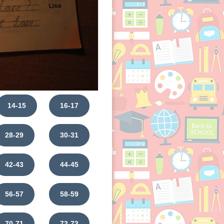
14-15
16-17
28-29
30-31
42-43
44-45
56-57
58-59
70-71
72-73