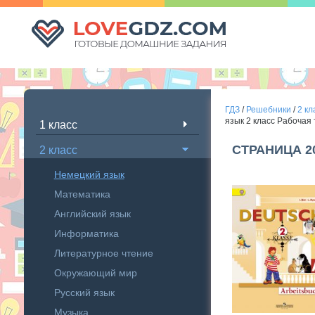
ГДЗ
/
Решебники
/
2 кл
язык 2 класс Рабочая
1 класс
СТРАНИЦА 2
2 класс
Немецкий язык
Математика
Английский язык
Информатика
Литературное чтение
Окружающий мир
Русский язык
Музыка