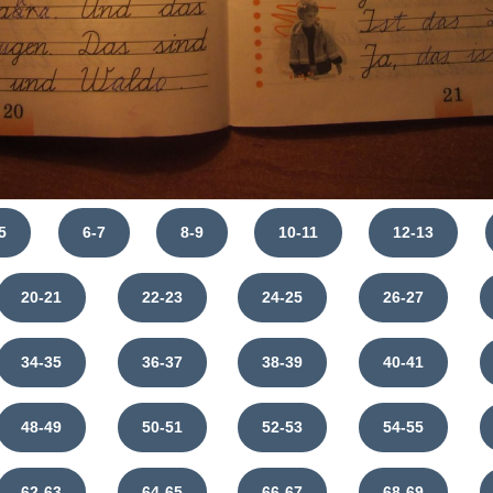
5
6-7
8-9
10-11
12-13
20-21
22-23
24-25
26-27
34-35
36-37
38-39
40-41
48-49
50-51
52-53
54-55
62-63
64-65
66-67
68-69