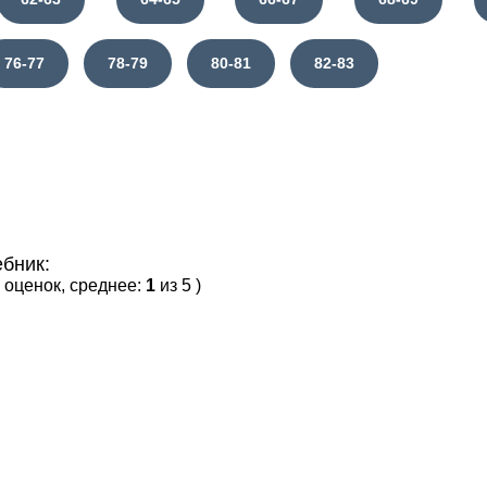
76-77
78-79
80-81
82-83
бник:
оценок, среднее:
1
из 5 )