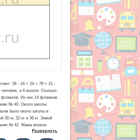
вет: 36 - 24 + 24 = 78 + 21 -
5 человек, а 6 вошли. Сколько
8 флажков. Из них 14 флажков
ание № 40. Около школы
евьев было около школы в
0 кг, 32 кг и 36 кг. Зимой
дание № 42. Мама вязала
Развернуть
ько дней затратила мама,
в первый день 12 страниц, а