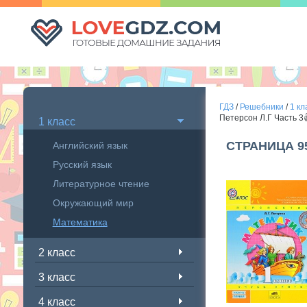
ГДЗ
/
Решебники
/
1 кл
Петерсон Л.Г Часть 3
1 класс
СТРАНИЦА 9
Английский язык
Русский язык
Литературное чтение
Окружающий мир
Математика
2 класс
3 класс
4 класс