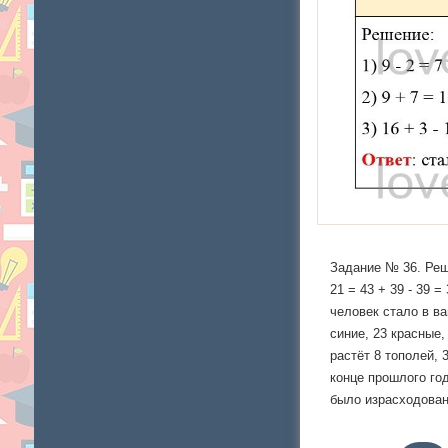
Задание № 36. Реши 
21 = 43 + 39 - 39 
человек стало в в
синие, 23 красные
растёт 8 тополей, 
конце прошлого год
было израсходовано
шапку 5 дней, варе
чтобы связать шапк