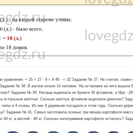
уравнения: + 15 = 27 - 9 = 9 46 - = 32 Задание № 37. Не считая, скажи от
= Задание № 38. В вагоне ехали 14 человек. На остановке из него вышли 
агоне? Задание № 39. Наташа вырезала из бумаги 30 флажков, а Ира - 2
, а остальные жёлтые. Сколько жёлтых флажков вырезали девочки? Зад
3 липы и 4 осины. Из них 9 деревьев посадили в этом году. Сколько дер
а? Задание № 41. Семья заготовила осенью три мешка картофеля массой 3
 40 кг, а весной - 48 кг. Сколько килограммов картофеля осталось? За
жки - 7 дней, а свитер - столько, сколько варежки и шапку вместе. Скол
у, варежки и свитер? Задание № 43. В книге 48 страниц. Витя прочитал 