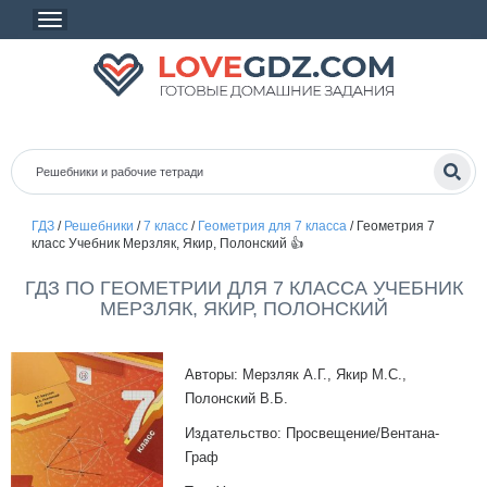
ГДЗ
/
Решебники
/
7 класс
/
Геометрия для 7 класса
/
Геометрия 7
класс Учебник Мерзляк, Якир, Полонский 👍
ГДЗ ПО ГЕОМЕТРИИ ДЛЯ 7 КЛАССА УЧЕБНИК
МЕРЗЛЯК, ЯКИР, ПОЛОНСКИЙ
Авторы: Мерзляк А.Г., Якир М.С.,
Полонский В.Б.
Издательство: Просвещение/Вентана-
Граф