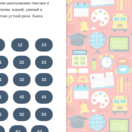
ния школьниками лексики и
лению знаний, умений и
тию устной речи. Книга
12
13
1
22
23
1
32
33
1
42
43
1
52
53
62
63