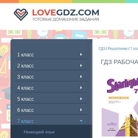
ГДЗ
/
Решебники
/
7 кл
1 класс
ГДЗ РАБОЧ
2 класс
3 класс
4 класс
5 класс
6 класс
7 класс
Немецкий язык