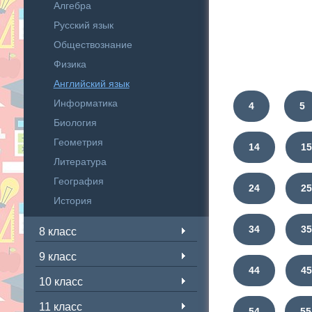
Алгебра
Русский язык
Обществознание
Физика
Английский язык
Информатика
4
5
Биология
Геометрия
14
1
Литература
География
24
2
История
34
3
8 класс
9 класс
44
4
10 класс
11 класс
54
55