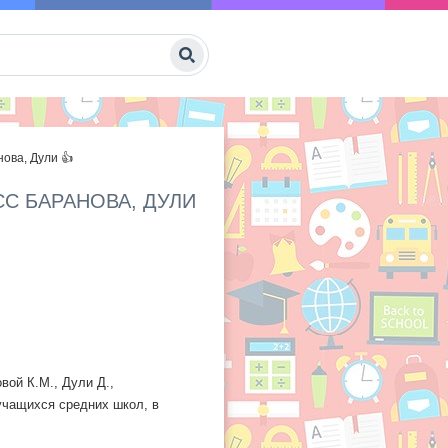
ова, Дули 👍
СС БАРАНОВА, ДУЛИ
вой К.М., Дули Д.,
учащихся средних школ, в