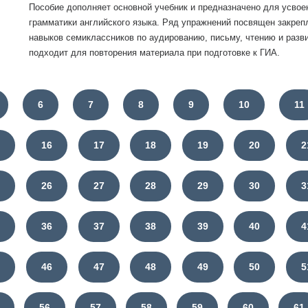
Пособие дополняет основной учебник и предназначено для усвое
грамматики английского языка. Ряд упражнений посвящен закреп
навыков семиклассников по аудированию, письму, чтению и разви
подходит для повторения материала при подготовке к ГИА.
6
7
8
9
10
11
5
16
17
18
19
20
2
5
26
27
28
29
30
3
5
36
37
38
39
40
4
5
46
47
48
49
50
5
56
57
58
59
60
61