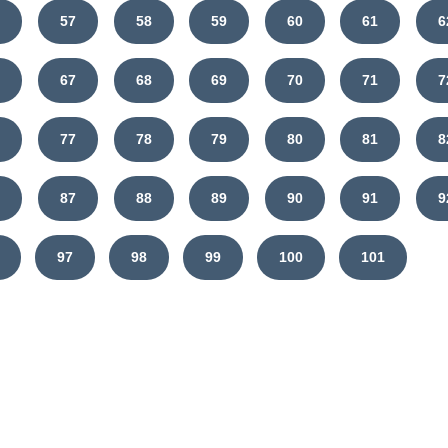
6
57
58
59
60
61
6
6
67
68
69
70
71
7
6
77
78
79
80
81
8
6
87
88
89
90
91
9
97
98
99
100
101