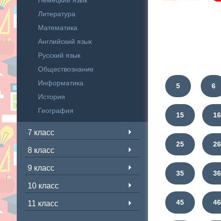
Немецкий язык
Литература
Математика
Английский язык
Русский язык
Обществознание
Информатика
5
6
История
География
15
1
7 класс
25
2
8 класс
9 класс
35
3
10 класс
45
4
11 класс