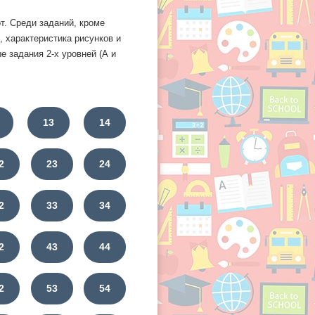
т. Среди заданий, кроме
, характеристика рисунков и
 задания 2-х уровней (А и
13
14
2
23
24
2
33
34
2
43
44
2
53
54