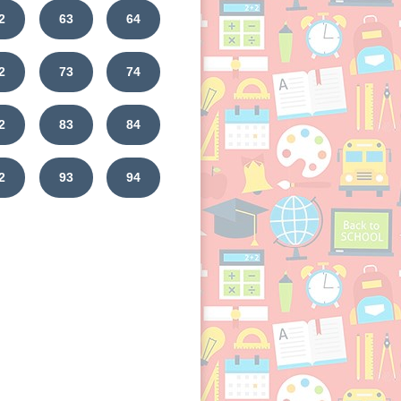
2
63
64
2
73
74
2
83
84
2
93
94