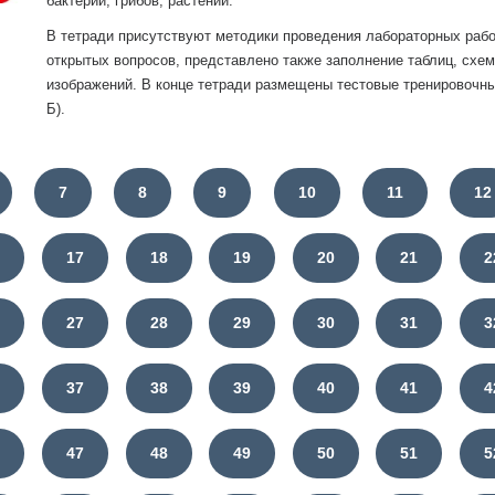
бактерий, грибов, растений.
В тетради присутствуют методики проведения лабораторных рабо
открытых вопросов, представлено также заполнение таблиц, схем
изображений. В конце тетради размещены тестовые тренировочные
Б).
7
8
9
10
11
12
6
17
18
19
20
21
2
6
27
28
29
30
31
3
6
37
38
39
40
41
4
6
47
48
49
50
51
5