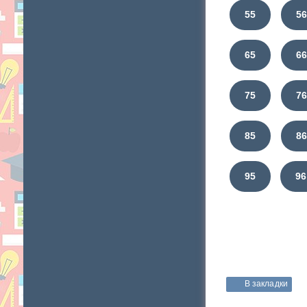
55
5
65
6
75
7
85
8
95
96
В закладки