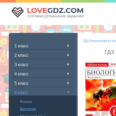
ГДЗ
/
Решебники
/
6 кл
1 класс
ГДЗ
2 класс
3 класс
4 класс
5 класс
6 класс
Физика
Биология