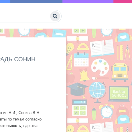
РАДЬ СОНИН
онин Н.И., Сонина В.Н.
биты по темам согласно
еятельность, царства