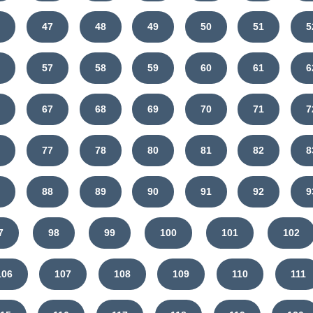
6
47
48
49
50
51
5
6
57
58
59
60
61
6
6
67
68
69
70
71
7
6
77
78
80
81
82
8
7
88
89
90
91
92
9
7
98
99
100
101
102
106
107
108
109
110
111