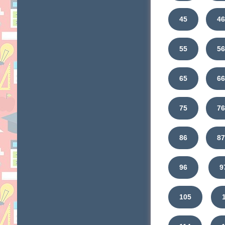
45
4
55
5
65
6
75
7
86
8
96
9
105