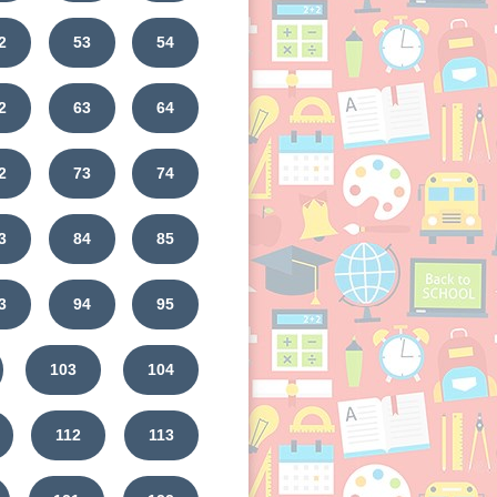
2
53
54
2
63
64
2
73
74
3
84
85
3
94
95
103
104
112
113