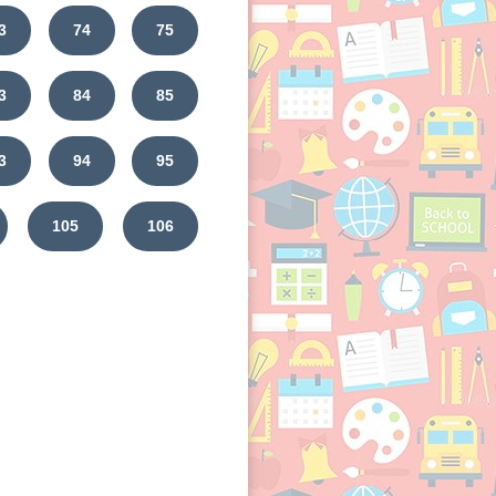
3
74
75
3
84
85
3
94
95
105
106