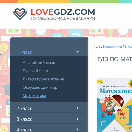
ГДЗ
/
Решебники
/
1 кл
1 класс
ГДЗ ПО МАТ
Английский язык
Русский язык
Литературное чтение
Окружающий мир
Математика
2 класс
3 класс
4 класс