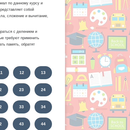
иал по данному курсу и
представляет собой
ла, сложение и вычитание,
браться с делением и
ые требуют применить
ать память, обратят
11
12
13
2
23
24
2
33
34
2
43
44