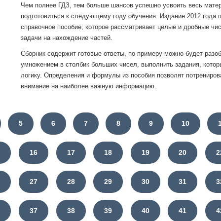
Чем полнее ГДЗ, тем больше шансов успешно усвоить весь матер
подготовиться к следующему году обучения. Издание 2012 года 
справочное пособие, которое рассматривает целые и дробные чис
задачи на нахождение частей.
Сборник содержит готовые ответы, по примеру можно будет разо
умножением в столбик больших чисел, выполнить задания, котор
логику. Определения и формулы из пособия позволят потрениров
внимание на наиболее важную информацию.
5
6
7
8
9
10
5
16
17
18
19
20
2
6
27
28
29
30
31
3
6
37
38
39
40
41
4