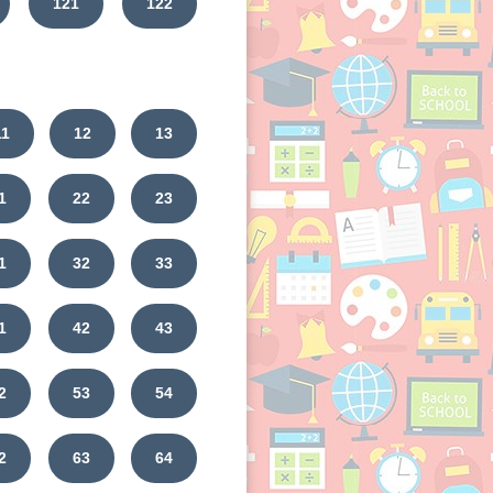
121
122
11
12
13
1
22
23
1
32
33
1
42
43
2
53
54
2
63
64