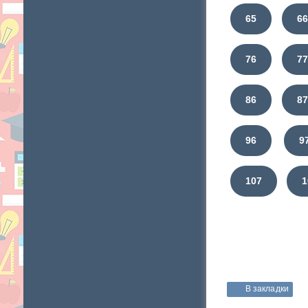
65
6
76
7
86
8
96
9
107
1
В закладки