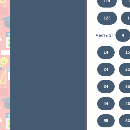
114
123
1
Часть 2:
4
14
1
24
2
34
3
44
4
55
5