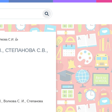
кова С.И. 👍
, СТЕПАНОВА С.В.,
., Волкова С. И., Степанова