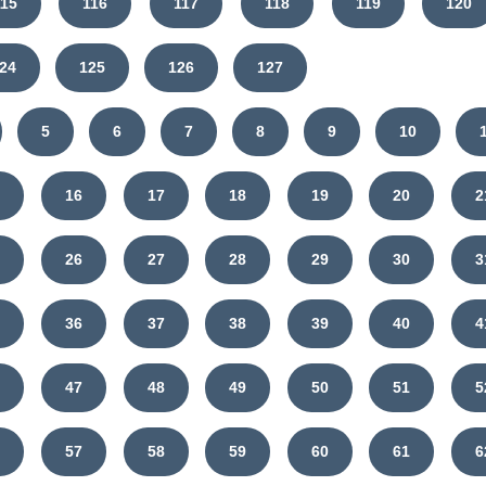
115
116
117
118
119
120
24
125
126
127
5
6
7
8
9
10
5
16
17
18
19
20
2
5
26
27
28
29
30
3
5
36
37
38
39
40
4
6
47
48
49
50
51
5
6
57
58
59
60
61
6